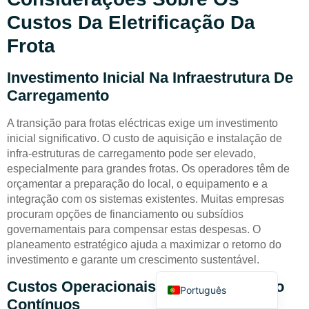
Custos Da Eletrificação Da
Frota
Investimento Inicial Na Infraestrutura De
Carregamento
Deutsch
A transição para frotas eléctricas exige um investimento
Bahasa Indonesia
inicial significativo. O custo de aquisição e instalação de
Türkçe
infra-estruturas de carregamento pode ser elevado,
especialmente para grandes frotas. Os operadores têm de
العربية
orçamentar a preparação do local, o equipamento e a
Français
integração com os sistemas existentes. Muitas empresas
procuram opções de financiamento ou subsídios
Русский
governamentais para compensar estas despesas. O
Español
planeamento estratégico ajuda a maximizar o retorno do
investimento e garante um crescimento sustentável.
English
Custos Operacionais E De Manutenção
Português
Contínuos