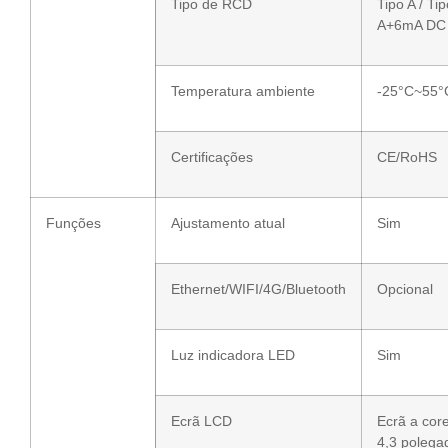
Tipo de RCD
Tipo A / Ti
A+6mA DC
Temperatura ambiente
-25°C~55°
Certificações
CE/RoHS
Funções
Ajustamento atual
Sim
Ethernet/WIFI/4G/Bluetooth
Opcional
Luz indicadora LED
Sim
Ecrã LCD
Ecrã a cor
4,3 polega