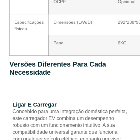
OCPP
Opcional
Especificações
Dimensões (L/W/D)
292*238*
físicas
Peso
6KG
Versões Diferentes Para Cada
Necessidade
Ligar E Carregar
Concebido para uma integração doméstica perfeita,
este carregador EV combina um desempenho
robusto com um funcionamento intuitivo. A sua
compatibilidade universal garante que funciona
com qualquer veículo elétrico, enquanto um visor