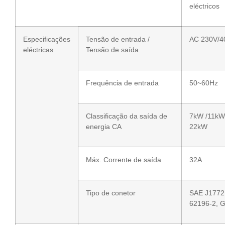
eléctricos
Especificações
Tensão de entrada /
AC 230V/4
eléctricas
Tensão de saída
Frequência de entrada
50~60Hz
Classificação da saída de
7kW /11kW
energia CA
22kW
Máx. Corrente de saída
32A
Tipo de conetor
SAE J1772
62196-2, 