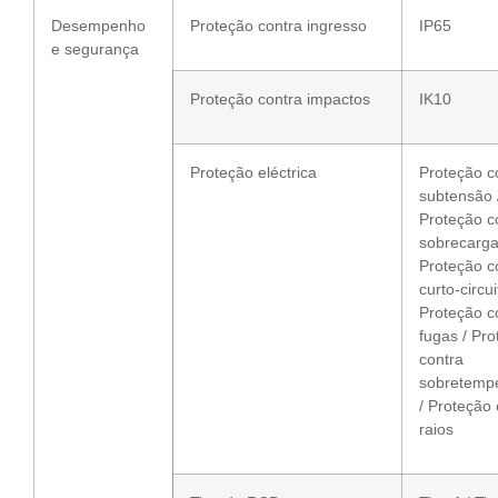
Desempenho
Proteção contra ingresso
IP65
e segurança
Proteção contra impactos
IK10
Proteção eléctrica
Proteção c
subtensão 
Proteção c
sobrecarga
Proteção c
curto-circui
Proteção c
fugas / Pr
contra
sobretemp
/ Proteção 
raios