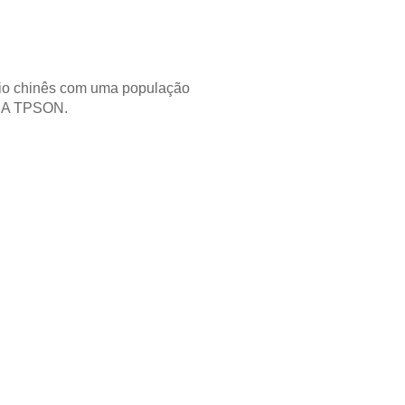
io chinês com uma população
s. A TPSON.