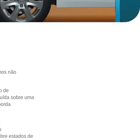
mos não
o de
ruída sobre uma
borda
a
s
obre estados de