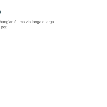
)
ang'an é uma via longa e larga
 por.