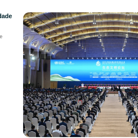
dade
de