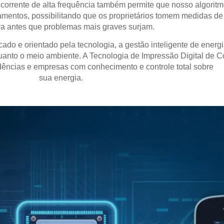
corrente de alta frequência também permite que nosso algoritm
amentos, possibilitando que os proprietários tomem medidas 
va antes que problemas mais graves surjam.
ado e orientado pela tecnologia, a gestão inteligente de energ
uanto o meio ambiente. A Tecnologia de Impressão Digital de
idências e empresas com conhecimento e controle total sobre
sua energia.