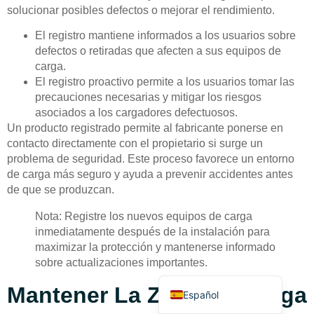
solucionar posibles defectos o mejorar el rendimiento.
El registro mantiene informados a los usuarios sobre
defectos o retiradas que afecten a sus equipos de
carga.
El registro proactivo permite a los usuarios tomar las
precauciones necesarias y mitigar los riesgos
Deutsch
asociados a los cargadores defectuosos.
Un producto registrado permite al fabricante ponerse en
Bahasa Indonesia
contacto directamente con el propietario si surge un
Türkçe
problema de seguridad. Este proceso favorece un entorno
de carga más seguro y ayuda a prevenir accidentes antes
العربية
de que se produzcan.
Français
Nota: Registre los nuevos equipos de carga
Русский
inmediatamente después de la instalación para
maximizar la protección y mantenerse informado
Português
sobre actualizaciones importantes.
English
Mantener La Zona De Carga
Español