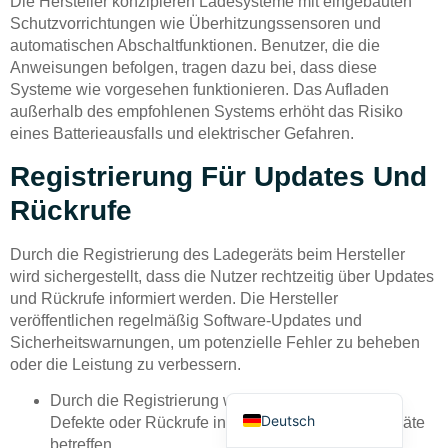
Die Hersteller konzipieren Ladesysteme mit eingebauten
Schutzvorrichtungen wie Überhitzungssensoren und
automatischen Abschaltfunktionen. Benutzer, die die
Anweisungen befolgen, tragen dazu bei, dass diese
Systeme wie vorgesehen funktionieren. Das Aufladen
außerhalb des empfohlenen Systems erhöht das Risiko
eines Batterieausfalls und elektrischer Gefahren.
Bahasa Indonesia
Registrierung Für Updates Und
Türkçe
Rückrufe
العربية
Durch die Registrierung des Ladegeräts beim Hersteller
Français
wird sichergestellt, dass die Nutzer rechtzeitig über Updates
Русский
und Rückrufe informiert werden. Die Hersteller
veröffentlichen regelmäßig Software-Updates und
Português
Sicherheitswarnungen, um potenzielle Fehler zu beheben
Español
oder die Leistung zu verbessern.
English
Durch die Registrierung werden die Nutzer über
Deutsch
Defekte oder Rückrufe informiert, die ihre Ladegeräte
betreffen.