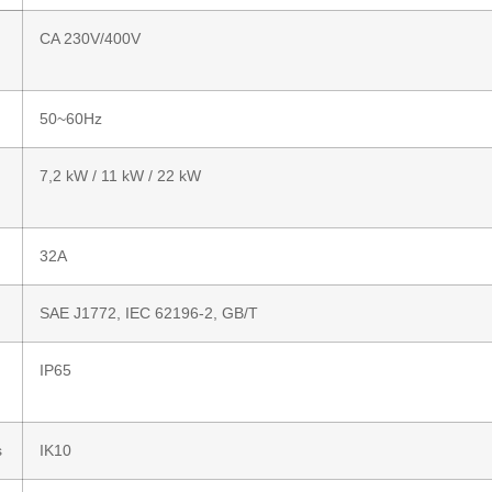
CA 230V/400V
50~60Hz
7,2 kW / 11 kW / 22 kW
32A
SAE J1772, IEC 62196-2, GB/T
IP65
s
IK10