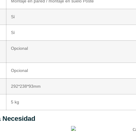
Montaje en pared / montaje en suelo Poste
Sí
Sí
Opcional
Opcional
292*238*93mm
5 kg
a Necesidad