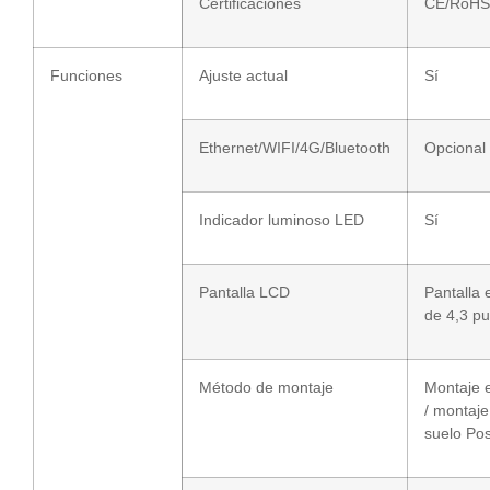
Certificaciones
CE/RoHS
Funciones
Ajuste actual
Sí
Ethernet/WIFI/4G/Bluetooth
Opcional
Indicador luminoso LED
Sí
Pantalla LCD
Pantalla 
de 4,3 p
Método de montaje
Montaje 
/ montaje
suelo Po