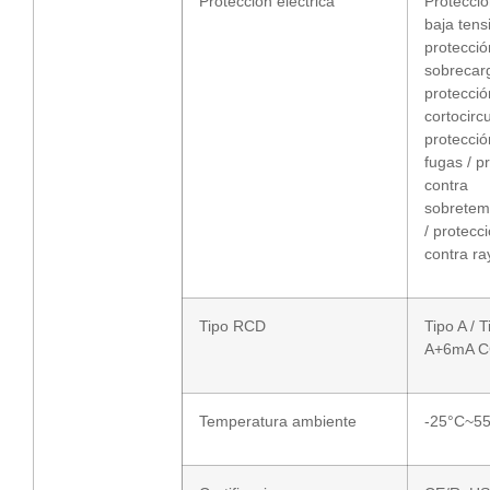
Protección eléctrica
Protecció
baja tens
protecció
sobrecarg
protecció
cortocircu
protecció
fugas / p
contra
sobretem
/ protecc
contra ra
Tipo RCD
Tipo A / T
A+6mA 
Temperatura ambiente
-25°C~5