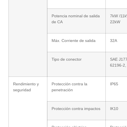
Potencia nominal de salida
7kW /11k
de CA
22kW
Máx. Corriente de salida
32A
Tipo de conector
SAE J177
62196-2,
Rendimiento y
Protección contra la
IP65
seguridad
penetración
Protección contra impactos
IK10