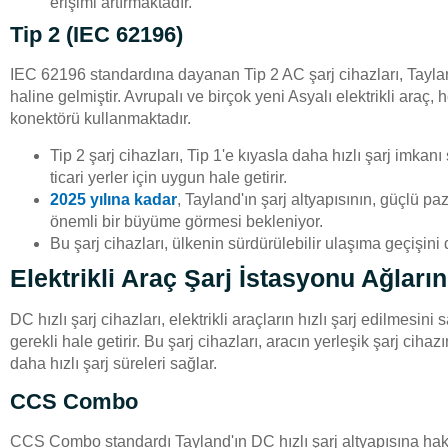
erişimi artırmaktadır.
Tip 2 (IEC 62196)
IEC 62196 standardına dayanan Tip 2 AC şarj cihazları, Tayland'
haline gelmiştir. Avrupalı ve birçok yeni Asyalı elektrikli araç
konektörü kullanmaktadır.
Tip 2 şarj cihazları, Tip 1'e kıyasla daha hızlı şarj imkanı
ticari yerler için uygun hale getirir.
2025 yılına kadar
, Tayland'ın şarj altyapısının, güçlü pa
önemli bir büyüme görmesi bekleniyor.
Bu şarj cihazları, ülkenin sürdürülebilir ulaşıma geçişini
Elektrikli Araç Şarj İstasyonu Ağların
DC hızlı şarj cihazları, elektrikli araçların hızlı şarj edilmesini
gerekli hale getirir. Bu şarj cihazları, aracın yerleşik şarj ci
daha hızlı şarj süreleri sağlar.
CCS Combo
CCS Combo standardı Tayland'ın DC hızlı şarj altyapısına hakim