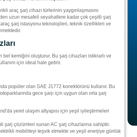
rikli araç şarj cihazı türlerinin yaygınlaşmasını
den uzun mesafeli seyahatlere kadar çok çeşitli şarj
raç şarj istasyonu teknolojileri, teknik özellikleri ve
enmektedir.
zları
bel kemiğini oluşturur. Bu şarj cihazları istikrarlı ve
lanım için ideal hale getirir.
ında popüler olan SAE J1772 konektörünü kullanır. Bu
s otoparklarında gece şarjı için uygun olan orta şarj
d'da yerel ulaşım altyapısı için yeşil iyileştirmeleri
li şarj çözümleri sunan AC şarj cihazlarına sahiptir.
elektrikli mobiliteyi teşvik etmekte ve yeşil enerjiye günlük