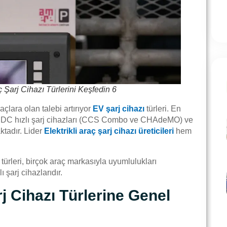
ç Şarj Cihazı Türlerini Keşfedin 6
raçlara olan talebi artırıyor
EV şarj cihazı
türleri. En
2), DC hızlı şarj cihazları (CCS Combo ve CHAdeMO) ve
ktadır. Lider
Elektrikli araç şarj cihazı üreticileri
hem
 türleri, birçok araç markasıyla uyumlulukları
şarj cihazlarıdır.
rj Cihazı Türlerine Genel