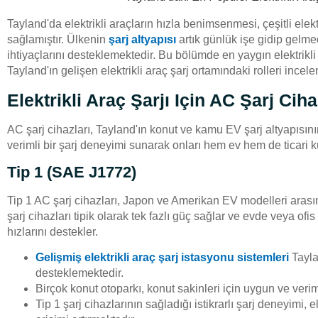
Tayland'da elektrikli araçların hızla benimsenmesi, çeşitli elekt
sağlamıştır. Ülkenin
şarj altyapısı
artık günlük işe gidip gelme
ihtiyaçlarını desteklemektedir. Bu bölümde en yaygın elektrikli a
Tayland'ın gelişen elektrikli araç şarj ortamındaki rolleri incel
Elektrikli Araç Şarjı Için AC Şarj Ciha
AC şarj cihazları, Tayland'ın konut ve kamu EV şarj altyapısının 
verimli bir şarj deneyimi sunarak onları hem ev hem de ticari kul
Tip 1 (SAE J1772)
Tip 1 AC şarj cihazları, Japon ve Amerikan EV modelleri aras
şarj cihazları tipik olarak tek fazlı güç sağlar ve evde veya ofi
hızlarını destekler.
Gelişmiş elektrikli araç şarj istasyonu sistemleri
Taylan
desteklemektedir.
Birçok konut otoparkı, konut sakinleri için uygun ve verim
Tip 1 şarj cihazlarının sağladığı istikrarlı şarj deneyimi, 