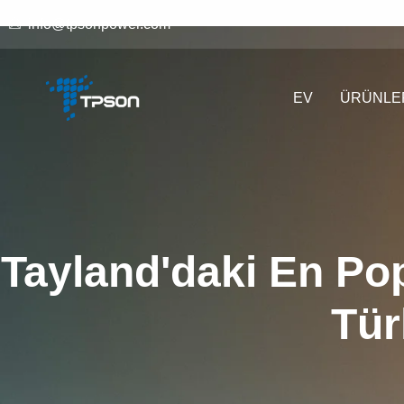
info@tpsonpower.com
EV
ÜRÜNLE
Tayland'daki En Popü
Tür