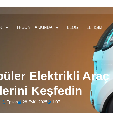
R
TPSON HAKKINDA
BLOG
İLETIŞIM
ler Elektrikli Araç 
lerini Keşfedin
Tpson
28 Eylül 2025
1:07