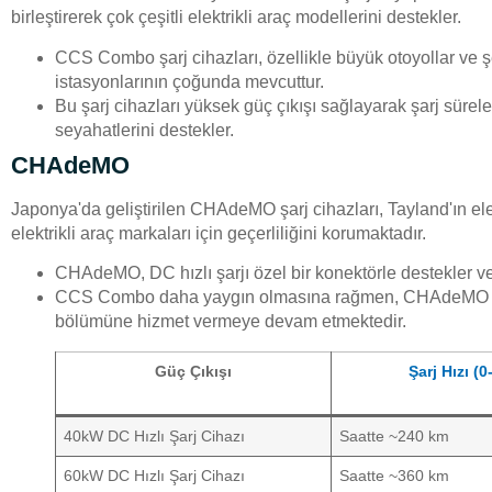
birleştirerek çok çeşitli elektrikli araç modellerini destekler.
CCS Combo şarj cihazları, özellikle büyük otoyollar ve şe
istasyonlarının çoğunda mevcuttur.
Bu şarj cihazları yüksek güç çıkışı sağlayarak şarj süreler
seyahatlerini destekler.
CHAdeMO
Japonya'da geliştirilen CHAdeMO şarj cihazları, Tayland'ın elek
elektrikli araç markaları için geçerliliğini korumaktadır.
CHAdeMO, DC hızlı şarjı özel bir konektörle destekler v
CCS Combo daha yaygın olmasına rağmen, CHAdeMO şarj c
bölümüne hizmet vermeye devam etmektedir.
Güç Çıkışı
Şarj Hızı (
40kW DC Hızlı Şarj Cihazı
Saatte ~240 km
60kW DC Hızlı Şarj Cihazı
Saatte ~360 km