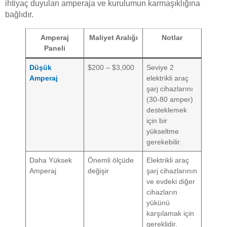
ihtiyaç duyulan amperaja ve kurulumun karmaşıklığına
bağlıdır.
Amperaj
Maliyet Aralığı
Notlar
Paneli
Düşük
$200 – $3,000
Seviye 2
Amperaj
elektrikli araç
şarj cihazlarını
(30-80 amper)
desteklemek
için bir
yükseltme
gerekebilir.
Daha Yüksek
Önemli ölçüde
Elektrikli araç
Amperaj
değişir
şarj cihazlarının
ve evdeki diğer
cihazların
yükünü
karşılamak için
gereklidir.