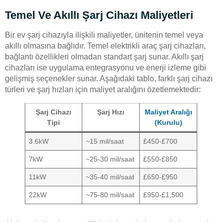
Temel Ve Akıllı Şarj Cihazı Maliyetleri
Bir ev şarj cihazıyla ilişkili maliyetler, ünitenin temel veya
akıllı olmasına bağlıdır. Temel elektrikli araç şarj cihazları,
bağlantı özellikleri olmadan standart şarj sunar. Akıllı şarj
cihazları ise uygulama entegrasyonu ve enerji izleme gibi
gelişmiş seçenekler sunar. Aşağıdaki tablo, farklı şarj cihazı
türleri ve şarj hızları için maliyet aralığını özetlemektedir:
Şarj Cihazı
Şarj Hızı
Maliyet Aralığı
Tipi
(Kurulu)
3.6kW
~15 mil/saat
£450-£700
7kW
~25-30 mil/saat
£550-£850
11kW
~35-40 mil/saat
£650-£950
22kW
~75-80 mil/saat
£950-£1,500