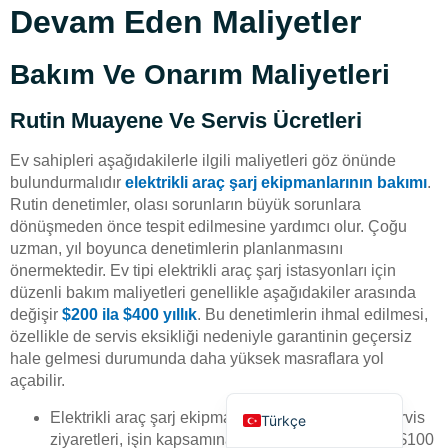
Devam Eden Maliyetler
Bakım Ve Onarım Maliyetleri
Rutin Muayene Ve Servis Ücretleri
Deutsch
Ev sahipleri aşağıdakilerle ilgili maliyetleri göz önünde
bulundurmalıdır
elektrikli araç şarj ekipmanlarının bakımı
.
Bahasa Indonesia
Rutin denetimler, olası sorunların büyük sorunlara
العربية
dönüşmeden önce tespit edilmesine yardımcı olur. Çoğu
uzman, yıl boyunca denetimlerin planlanmasını
Français
önermektedir. Ev tipi elektrikli araç şarj istasyonları için
Русский
düzenli bakım maliyetleri genellikle aşağıdakiler arasında
değişir
$200 ila $400 yıllık
. Bu denetimlerin ihmal edilmesi,
Português
özellikle de servis eksikliği nedeniyle garantinin geçersiz
Español
hale gelmesi durumunda daha yüksek masraflara yol
açabilir.
English
Elektrikli araç şarj ekipmanları için profesyonel servis
Türkçe
ziyaretleri, işin kapsamına bağlı olarak genellikle $100