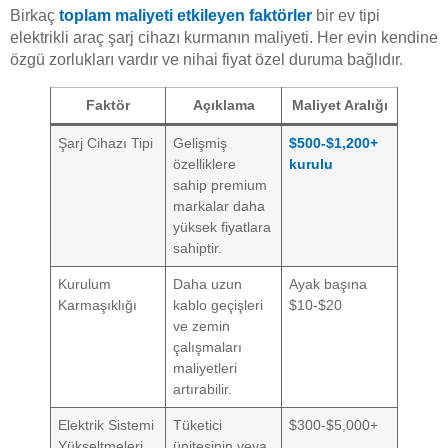
Birkaç
toplam maliyeti etkileyen faktörler
bir ev tipi
elektrikli araç şarj cihazı kurmanın maliyeti. Her evin kendine
özgü zorlukları vardır ve nihai fiyat özel duruma bağlıdır.
Faktör
Açıklama
Maliyet Aralığı
Şarj Cihazı Tipi
Gelişmiş
$500-$1,200+
özelliklere
kurulu
sahip premium
markalar daha
yüksek fiyatlara
sahiptir.
Kurulum
Daha uzun
Ayak başına
Karmaşıklığı
kablo geçişleri
$10-$20
ve zemin
çalışmaları
maliyetleri
artırabilir.
Elektrik Sistemi
Tüketici
$300-$5,000+
Yükseltmeleri
ünitesinin veya