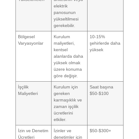
elektrik
panosunun
yükseltilmesi
gerekebilir.
Bölgesel
Kurulum
10-15%
Varyasyonlar
maliyetleri,
şehirlerde daha
kentsel
yüksek
alanlarda daha
yüksek olmak
üzere konuma
göre değişir.
İşçilik
Kurulum için
Saat başına
Maliyetleri
gereken
$50-$100
karmaşıklık ve
zaman işçilik
ücretlerini
etkiler.
İzin ve Denetim
İzinler ve
$50-$300+
Ücretleri
denetimler için