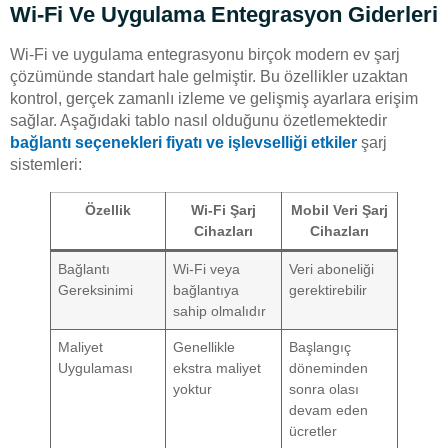
Wi-Fi Ve Uygulama Entegrasyon Giderleri
Wi-Fi ve uygulama entegrasyonu birçok modern ev şarj
çözümünde standart hale gelmiştir. Bu özellikler uzaktan
kontrol, gerçek zamanlı izleme ve gelişmiş ayarlara erişim
sağlar. Aşağıdaki tablo nasıl olduğunu özetlemektedir
bağlantı seçenekleri fiyatı ve işlevselliği etkiler
şarj
sistemleri:
Özellik
Wi-Fi Şarj
Mobil Veri Şarj
Cihazları
Cihazları
Bağlantı
Wi-Fi veya
Veri aboneliği
Gereksinimi
bağlantıya
gerektirebilir
sahip olmalıdır
Maliyet
Genellikle
Başlangıç
Uygulaması
ekstra maliyet
döneminden
yoktur
sonra olası
devam eden
ücretler