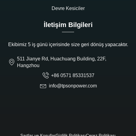
Devre Kesiciler
İletişim Bilgileri
Ekibimiz 5 iş günü içerisinde size geri dönüş yapacaktır.
511 Jianye Rd, Huachuang Building, 22F,
Hangzhou
+86 0571 85331537
info@tpsonpower.com
Şartlar ve Koşullar
Gizlilik Politikası
Çerez Politikası