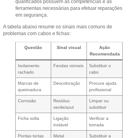
qualificados possuem as competências e as
ferramentas necessárias para efetuar reparações
em segurança.
A tabela abaixo resume os sinais mais comuns de
problemas com cabos e fichas:
Questão
Sinal visual
Ação
Recomendada
Isolamento
Fendas visíveis
Substituir o
rachado
cabo
Marcas de
Descoloração
Procure ajuda
queimadura
profissional
Corrosão
Resíduo
Limpar ou
verde/azul
substituir
Ficha solta
Ligação
Verificar a
instável
tomada
Pontas tortas
Metal
Substituir a