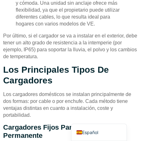
y cómoda. Una unidad sin anclaje ofrece más
flexibilidad, ya que el propietario puede utilizar
diferentes cables, lo que resulta ideal para
hogares con varios modelos de VE.
Por último, si el cargador se va a instalar en el exterior, debe
tener un alto grado de resistencia a la intemperie (por
Deutsch
ejemplo, IP65) para soportar la lluvia, el polvo y los cambios
de temperatura.
Bahasa Indonesia
Los Principales Tipos De
Türkçe
Cargadores
العربية
Français
Los cargadores domésticos se instalan principalmente de
Русский
dos formas: por cable o por enchufe. Cada método tiene
ventajas distintas en cuanto a instalación, coste y
Português
portabilidad.
English
Cargadores Fijos Para Instalación
Español
Permanente