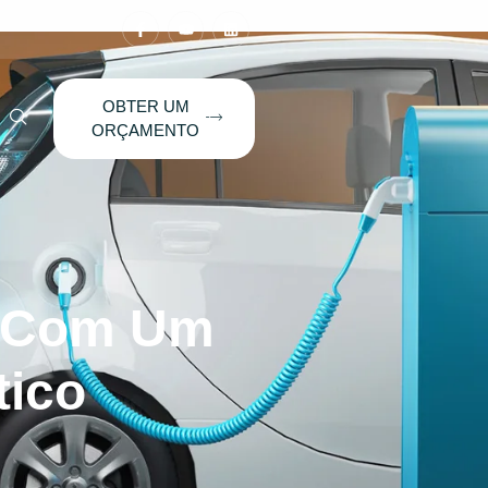
OBTER UM
ORÇAMENTO
E Com Um
tico