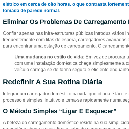
elétrico em cerca de oito horas, o que contrasta fortem
tomada de parede normal
.
Eliminar Os Problemas De Carregamento 
Confiar apenas nas infra-estruturas públicas introduz vários
frequentemente com filas de espera, carregadores avariados 
para encontrar uma estação de carregamento. O carregamento 
Uma mudança no estilo de vida:
Em vez de procurar u
com uma instalação doméstica chega simplesmente a cas
veículo carrega-se de forma segura e eficiente enquant
Redefinir A Sua Rotina Diária
Integrar um carregador doméstico na vida quotidiana é fácil e 
processo é simples, intuitivo e torna-se rapidamente numa s
O Método Simples “ligar E Esquecer”
A beleza do carregamento doméstico reside na sua simplicid
proprietário chega a casa, liga o cabo de carregamento ao seu