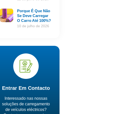
Porque É Que Não
Se Deve Carregar
O Carro Até 100%?
10 de julho de 2026
Entrar Em Contacto
Interessado nas nossas
soluções de carregamento
de veículos eléctricos?