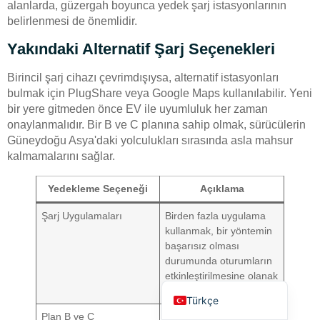
alanlarda, güzergah boyunca yedek şarj istasyonlarının
belirlenmesi de önemlidir.
Yakındaki Alternatif Şarj Seçenekleri
Birincil şarj cihazı çevrimdışıysa, alternatif istasyonları
bulmak için PlugShare veya Google Maps kullanılabilir. Yeni
bir yere gitmeden önce EV ile uyumluluk her zaman
Deutsch
onaylanmalıdır. Bir B ve C planına sahip olmak, sürücülerin
Bahasa Indonesia
Güneydoğu Asya'daki yolculukları sırasında asla mahsur
kalmamalarını sağlar.
العربية
Français
Yedekleme Seçeneği
Açıklama
Русский
Şarj Uygulamaları
Birden fazla uygulama
Português
kullanmak, bir yöntemin
başarısız olması
Español
durumunda oturumların
etkinleştirilmesine olanak
English
tanır.
Türkçe
Plan B ve C
Güzergah boyunca