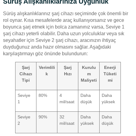
Sürüş Alışkanlıklarınıza Uygunluk
Sürüş alışkanlıklarınız şarj cihazı seçiminde çok önemli bir
rol oynar. Kısa mesafelerde araç kullanıyorsanız ve gece
boyunca şarj etmek için bolca zamanınız varsa, Seviye 1
şarj cihazı yeterli olabilir. Daha uzun yolculuklar veya sık
seyahatler için Seviye 2 şarj cihazı, aracınızın ihtiyaç
duyduğunuz anda hazır olmasını sağlar. Aşağıdaki
karşılaştırmayı göz önünde bulundurun:
Şarj
Verimlili
Şarj
Kurulu
Enerji
Cihazı
k
Hızı
m
Tüketi
Tipi
Maliyeti
mi
Seviye
80%
4
Daha
Daha
1
mil/saat
düşük
yüksek
Seviye
90%
32
Daha
Daha
2
mil/saat
yüksek
düşük