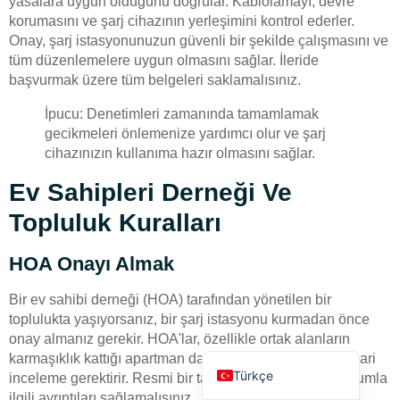
yasalara uygun olduğunu doğrular. Kablolamayı, devre
korumasını ve şarj cihazının yerleşimini kontrol ederler.
Onay, şarj istasyonunuzun güvenli bir şekilde çalışmasını ve
tüm düzenlemelere uygun olmasını sağlar. İleride
başvurmak üzere tüm belgeleri saklamalısınız.
İpucu: Denetimleri zamanında tamamlamak
gecikmeleri önlemenize yardımcı olur ve şarj
Deutsch
cihazınızın kullanıma hazır olmasını sağlar.
Bahasa Indonesia
Ev Sahipleri Derneği Ve
العربية
Topluluk Kuralları
Français
Русский
HOA Onayı Almak
Português
Bir ev sahibi derneği (HOA) tarafından yönetilen bir
Español
toplulukta yaşıyorsanız, bir şarj istasyonu kurmadan önce
onay almanız gerekir. HOA'lar, özellikle ortak alanların
English
karmaşıklık kattığı apartman dairelerinde genellikle mimari
Türkçe
inceleme gerektirir. Resmi bir talep göndermeli ve kurulumla
ilgili ayrıntıları sağlamalısınız.