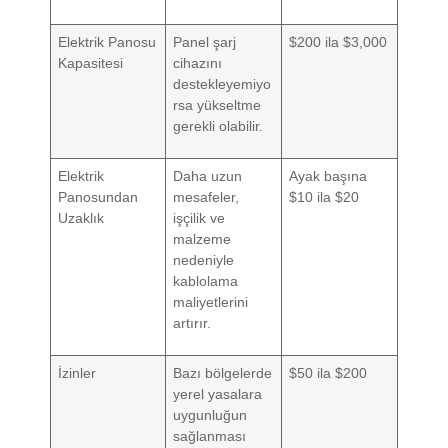
Elektrik Panosu
Panel şarj
$200 ila $3,000
Kapasitesi
cihazını
destekleyemiyo
rsa yükseltme
gerekli olabilir.
Elektrik
Daha uzun
Ayak başına
Panosundan
mesafeler,
$10 ila $20
Uzaklık
işçilik ve
malzeme
nedeniyle
kablolama
maliyetlerini
artırır.
İzinler
Bazı bölgelerde
$50 ila $200
yerel yasalara
uygunluğun
sağlanması