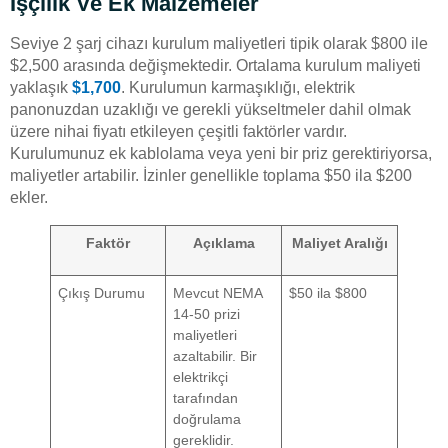
İşçilik Ve Ek Malzemeler
Seviye 2 şarj cihazı kurulum maliyetleri tipik olarak $800 ile
$2,500 arasında değişmektedir. Ortalama kurulum maliyeti
yaklaşık
$1,700
. Kurulumun karmaşıklığı, elektrik
panonuzdan uzaklığı ve gerekli yükseltmeler dahil olmak
üzere nihai fiyatı etkileyen çeşitli faktörler vardır.
Kurulumunuz ek kablolama veya yeni bir priz gerektiriyorsa,
maliyetler artabilir. İzinler genellikle toplama $50 ila $200
ekler.
Faktör
Açıklama
Maliyet Aralığı
Çıkış Durumu
Mevcut NEMA
$50 ila $800
14-50 prizi
maliyetleri
azaltabilir. Bir
elektrikçi
tarafından
doğrulama
gereklidir.