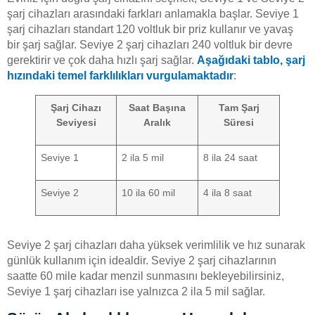
şarj cihazları arasındaki farkları anlamakla başlar. Seviye 1
şarj cihazları standart 120 voltluk bir priz kullanır ve yavaş
bir şarj sağlar. Seviye 2 şarj cihazları 240 voltluk bir devre
gerektirir ve çok daha hızlı şarj sağlar.
Aşağıdaki tablo, şarj
hızındaki temel farklılıkları vurgulamaktadır
:
Şarj Cihazı
Saat Başına
Tam Şarj
Seviyesi
Aralık
Süresi
Seviye 1
2 ila 5 mil
8 ila 24 saat
Seviye 2
10 ila 60 mil
4 ila 8 saat
Seviye 2 şarj cihazları daha yüksek verimlilik ve hız sunarak
günlük kullanım için idealdir. Seviye 2 şarj cihazlarının
saatte 60 mile kadar menzil sunmasını bekleyebilirsiniz,
Seviye 1 şarj cihazları ise yalnızca 2 ila 5 mil sağlar.