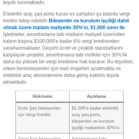
teşvik sunmaktadır.
Elektrikli araç şarj portu kuran ev sahipleri şu tutarda vergi
kredisi talep edebilir
Bileşenler ve kurulum işçiliği dahil
olmak üzere toplam maliyetin 30%'si, $1.000 sınırı ile
.
İşletmeler, amortismana tabi malların maliyeti üzerinden
kalem başına $100.000'e kadar 6% vergi kredisinden
yararlanmaktadır. Geçerli ücret ve çıraklık standartlarını
karşılayan projeler, amortismana tabi mülkler için 30%'lik
daha da yüksek bir vergi kredisine hak kazanır. Bu teşvikler,
erken benimseyenler için mali engelleri azaltmakta ve
elektrikli araç ekosistemine daha geniş katılımı teşvik
etmektedir.
Hükümler
Açıklama
Evde Şarj İstasyonları
$1.000'e kadar elektrikli
için Vergi Kredisi
araç şarj portu,
bileşenleri ve kurulum
işçiliği maliyetinin 30%'si.
Ticari Şarj İstasyonları
Amortismana tabi