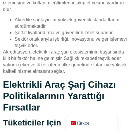
izlemesine ve kullanım eğilimlerini takip etmesine yardımcı
olur.
Akredite sağlayıcılar yüksek güvenlik standartlarını
sürdürmektedir.
Şeffaf fiyatlandırma ve güvenilir hizmet sunarlar.
Sektör ortaklarıyla işbirliği, inovasyonu ve genişlemeyi
teşvik eder.
Deutsch
Akreditasyon, elektrikli araç şarj ekosisteminin başarısında
Bahasa Indonesia
kilit bir faktör haline gelmiştir. Sağlıklı rekabeti teşvik eder,
yatırım çeker ve tüketicilerin ülke genelinde tutarlı ve yüksek
العربية
kaliteli hizmet almasını sağlar.
Français
Elektrikli Araç Şarj Cihazı
Русский
Politikalarının Yarattığı
Português
Español
Fırsatlar
English
Tüketiciler Için
Türkçe