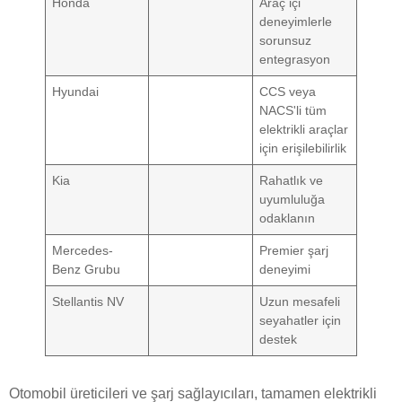
Honda
Araç içi
deneyimlerle
sorunsuz
entegrasyon
Hyundai
CCS veya
NACS'li tüm
elektrikli araçlar
için erişilebilirlik
Kia
Rahatlık ve
uyumluluğa
odaklanın
Mercedes-
Premier şarj
Benz Grubu
deneyimi
Stellantis NV
Uzun mesafeli
seyahatler için
destek
Otomobil üreticileri ve şarj sağlayıcıları, tamamen elektrikli