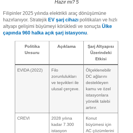
Hazır mı? 5
Filipinler 2025 yılında elektrikli araç dönüşümüne
hazırlanıyor. Stratejik
EV şarj cihazı
politikaları ve hızlı
altyapı gelişimi büyümeyi körükledi ve sonuçta
Ülke
çapında 960 halka açık şarj istasyonu
.
Politika
Açıklama
Şarj Altyapısı
Unsuru
Üzerindeki
Etkisi
EVIDA (2022)
Filo
Ölçeklenebilir
zorunlulukları
DC ağlarını
ve teşvikleri ile
destekleyen
ulusal çerçeve.
kamu ve özel
istasyonlara
yönelik talebi
artırır.
CREVI
2028 yılına
Konut
kadar 7.300
büyümesi için
istasyon
AC çözümlerini