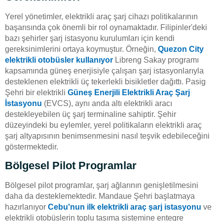
Yerel yönetimler, elektrikli araç şarj cihazı politikalarının
başarısında çok önemli bir rol oynamaktadır. Filipinler'deki
bazı şehirler şarj istasyonu kurulumları için kendi
gereksinimlerini ortaya koymuştur. Örneğin,
Quezon City
elektrikli otobüsler kullanıyor
Libreng Sakay programı
kapsamında güneş enerjisiyle çalışan şarj istasyonlarıyla
desteklenen elektrikli üç tekerlekli bisikletler dağıttı. Pasig
Şehri bir elektrikli
Güneş Enerjili Elektrikli Araç Şarj
İstasyonu
(EVCS), aynı anda altı elektrikli aracı
destekleyebilen üç şarj terminaline sahiptir. Şehir
düzeyindeki bu eylemler, yerel politikaların elektrikli araç
şarj altyapısının benimsenmesini nasıl teşvik edebileceğini
göstermektedir.
Bölgesel Pilot Programlar
Bölgesel pilot programlar, şarj ağlarının genişletilmesini
daha da desteklemektedir. Mandaue Şehri başlatmaya
hazırlanıyor
Cebu'nun ilk elektrikli araç şarj istasyonu
ve
elektrikli otobüslerin toplu taşıma sistemine entegre