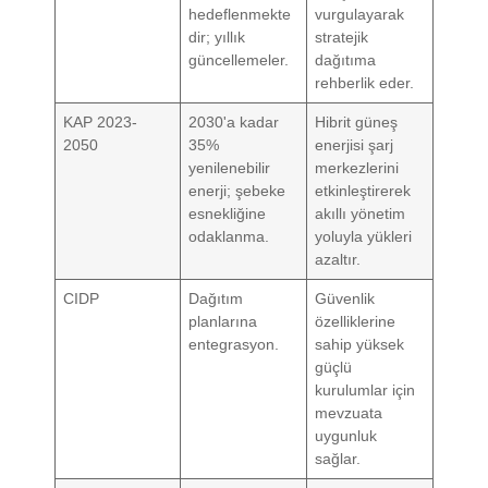
hedeflenmekte
vurgulayarak
dir; yıllık
stratejik
güncellemeler.
dağıtıma
rehberlik eder.
KAP 2023-
2030'a kadar
Hibrit güneş
2050
35%
enerjisi şarj
yenilenebilir
merkezlerini
enerji; şebeke
etkinleştirerek
esnekliğine
akıllı yönetim
odaklanma.
yoluyla yükleri
azaltır.
CIDP
Dağıtım
Güvenlik
planlarına
özelliklerine
entegrasyon.
sahip yüksek
güçlü
kurulumlar için
mevzuata
uygunluk
sağlar.