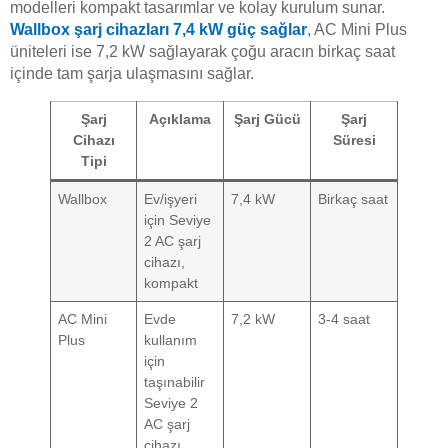
modelleri kompakt tasarımlar ve kolay kurulum sunar.
Wallbox şarj cihazları 7,4 kW güç sağlar
, AC Mini Plus
üniteleri ise 7,2 kW sağlayarak çoğu aracın birkaç saat
içinde tam şarja ulaşmasını sağlar.
Şarj
Açıklama
Şarj Gücü
Şarj
Cihazı
Süresi
Tipi
Wallbox
Ev/işyeri
7,4 kW
Birkaç saat
için Seviye
2 AC şarj
cihazı,
kompakt
AC Mini
Evde
7,2 kW
3-4 saat
Plus
kullanım
için
taşınabilir
Seviye 2
AC şarj
cihazı