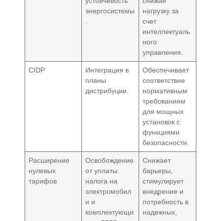
устойчивость
снижая
энергосистемы
нагрузку за
.
счет
интеллектуаль
ного
управления.
CIDP
Интеграция в
Обеспечивает
планы
соответствие
дистрибуции.
нормативным
требованиям
для мощных
установок с
функциями
безопасности.
Расширение
Освобождение
Снижает
нулевых
от уплаты
барьеры,
тарифов
налога на
стимулирует
электромобил
внедрение и
и и
потребность в
комплектующи
надежных,