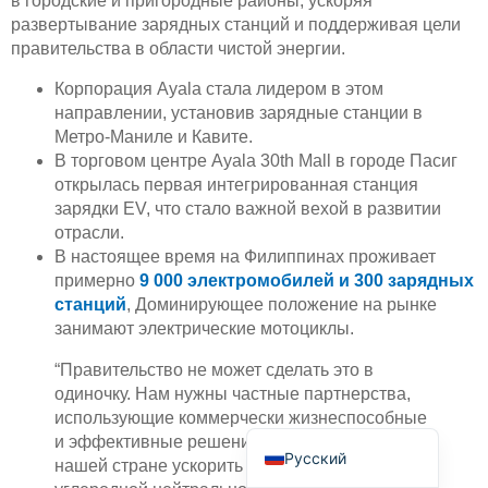
в городские и пригородные районы, ускоряя
развертывание зарядных станций и поддерживая цели
правительства в области чистой энергии.
Корпорация Ayala стала лидером в этом
направлении, установив зарядные станции в
Метро-Маниле и Кавите.
В торговом центре Ayala 30th Mall в городе Пасиг
Deutsch
открылась первая интегрированная станция
Bahasa Indonesia
зарядки EV, что стало важной вехой в развитии
отрасли.
Türkçe
В настоящее время на Филиппинах проживает
العربية
примерно
9 000 электромобилей и 300 зарядных
станций
, Доминирующее положение на рынке
Français
занимают электрические мотоциклы.
Português
“Правительство не может сделать это в
Español
одиночку. Нам нужны частные партнерства,
использующие коммерчески жизнеспособные
English
и эффективные решения, которые позволят
Русский
нашей стране ускорить и продвинуться к