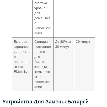
ого тока
уровня 2
для
домашнег
о
использов
ания
Быстрое
Станция
До 80% за
30 минут
зарядное
постоянно
30 минут
устройств
го тока
о
для
постоянно
быстрой
го тока
зарядки,
EMobility
коммерче
ское
использов
ание
Устройства Для Замены Батарей