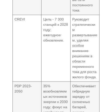
постоянного
тока.
CREVI
Цель - 7 300
Руководит
станций к 2028
стратегически
году;
м
ежегодное
развертывание
обновление.
м, уделяя
особое
внимание
решениям в
области
переменного
тока для роста
жилого фонда.
PDP 2023-
35%
Обеспечивает
2050
возобновляем
гибридную
ых источников
зарядку от
энергии к 2030
солнечных
году; фокус на
батарей,