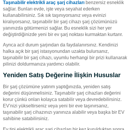
Taşınabilir elektrikli araç şarj cihazları
benzersiz esneklik
sağlar. Bunları evde, işte veya seyahat ederken
kullanabilirsiniz. Sık sık taşınıyorsanız veya evinizi
kiralıyorsanız, taşınabilir bir şarj cihazı şarj çözümünüzü
yanınızda götürmenizi sağlar. Bu esneklik sizi her yer
değiştirdiğinizde yeni bir ev şarj noktası kurmaktan kurtarır.
Ayrıca acil durum şarjından da faydalanırsınız. Kendinizi
halka açık bir şarj istasyonundan uzakta bulursanız,
taşınabilir bir şarj cihazı, uyumlu herhangi bir prizi kullanarak
pilinizi doldurmanıza yardımcı olabilir.
Yeniden Satış Değerine İlişkin Hususlar
Bir şarj çözümüne yatırım yaptığınızda, yeniden satış
değerini düşünmelisiniz. Taşınabilir şarj cihazları değerini
korur çünkü onları kolayca satabilir veya devredebilirsiniz.
EV'nizi yükseltirseniz veya yeni bir eve taşınırsanız,
taşınabilir şarj cihazınızı yanınıza alabilir veya başka bir EV
sahibine satabilirsiniz.
Ev tipi elektrikli araç şarj cihazları bir kez kurulduktan sonra