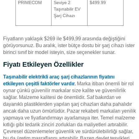
PRIMECOM
Seviye 2
$499.99
Taşınabilir EV
Şarj Cihazı
Fiyatların yaklaşık $269 ile $499,99 arasında değiştiğini
görüyorsunuz. Bu aralık, ister bütçe dostu bir şarj cihazı ister
birinci sınıf bir model isteyin, size seçenekler sunar.
Fiyatı Etkileyen Özellikler
Taşınabilir elektrikli araç şarj cihazlarının fiyatını
etkileyen çeşitli faktörler vardır.
Marka itibarı önemli bir rol
oynar çünkü güvenilir markalar size kalite ve güvenilirlik
sağlar. Malzeme kalitesi de önemlidir. Saf bakırdan ve
dayanıklı plastiklerden yapılan şarj cihazları daha pahalıdır
ancak daha uzun ömürlüdür. Pazar rekabeti markaları yenilik
yapmaya ve fiyatlandırmayı ayarlamaya iter. Temel malzeme
kıtlığı gibi tedarik zinciri zorlukları da maliyetleri artırabilir.
Çevresel düzenlemeler güvenlik ve sürdürülebilirliği sağlar,
bu da üretim masraflarını artırabilir. Bazen devlet teşvikleri