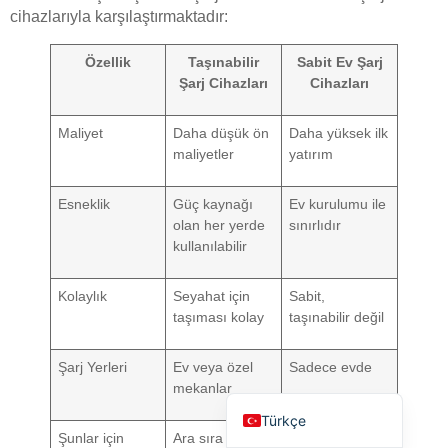
cihazlarıyla karşılaştırmaktadır:
Özellik
Taşınabilir
Sabit Ev Şarj
Şarj Cihazları
Cihazları
Maliyet
Daha düşük ön
Daha yüksek ilk
maliyetler
yatırım
Deutsch
Bahasa Indonesia
Esneklik
Güç kaynağı
Ev kurulumu ile
العربية
olan her yerde
sınırlıdır
kullanılabilir
Français
Русский
Kolaylık
Seyahat için
Sabit,
taşıması kolay
taşınabilir değil
Português
Español
Şarj Yerleri
Ev veya özel
Sadece evde
English
mekanlar
Türkçe
Şunlar için
Ara sıra
Özel