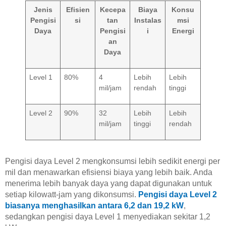
Jenis
Efisien
Kecepa
Biaya
Konsu
Pengisi
si
tan
Instalas
msi
Daya
Pengisi
i
Energi
an
Daya
Level 1
80%
4
Lebih
Lebih
mil/jam
rendah
tinggi
Level 2
90%
32
Lebih
Lebih
mil/jam
tinggi
rendah
Pengisi daya Level 2 mengkonsumsi lebih sedikit energi per
mil dan menawarkan efisiensi biaya yang lebih baik. Anda
menerima lebih banyak daya yang dapat digunakan untuk
setiap kilowatt-jam yang dikonsumsi.
Pengisi daya Level 2
biasanya menghasilkan antara 6,2 dan 19,2 kW
,
sedangkan pengisi daya Level 1 menyediakan sekitar 1,2