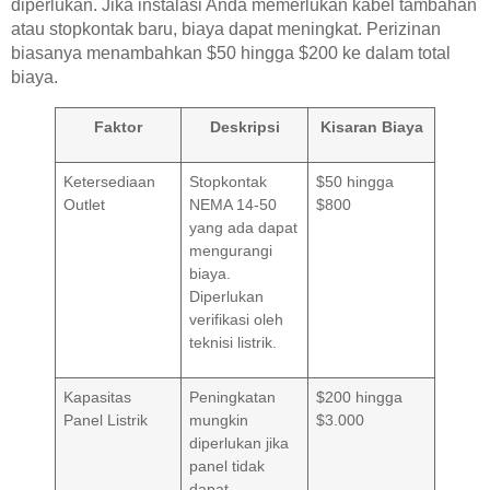
diperlukan. Jika instalasi Anda memerlukan kabel tambahan
atau stopkontak baru, biaya dapat meningkat. Perizinan
biasanya menambahkan $50 hingga $200 ke dalam total
biaya.
Faktor
Deskripsi
Kisaran Biaya
Ketersediaan
Stopkontak
$50 hingga
Outlet
NEMA 14-50
$800
yang ada dapat
mengurangi
biaya.
Diperlukan
verifikasi oleh
teknisi listrik.
Kapasitas
Peningkatan
$200 hingga
Panel Listrik
mungkin
$3.000
diperlukan jika
panel tidak
dapat