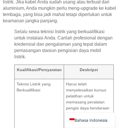
listrik. Jika kabel Anda sudah usang atau terbuat dari
aluminium, Anda mungkin perlu meng-upgrade ke kabel
tembaga, yang bisa jadi mahal tetapi diperlukan untuk
keamanan jangka panjang.
Selalu sewa teknisi listrik yang berkualifikasi
untuk instalasi Anda. Carilah profesional dengan
kredensial dan pengalaman yang tepat dalam
Deutsch
pemasangan stasiun pengisian daya mobil
Türkçe
listrik.
العربية
Kualifikasi/Persyaratan
Deskripsi
Français
Русский
Teknisi Listrik yang
Harus telah
Berkualifikasi
menyelesaikan kursus
Português
pelatihan untuk
Español
memasang peralatan
pengisi daya kendaraan
English
listrik (Instalasi
Bahasa Indonesia
Pengisian Kendaraan
Listrik 2921).