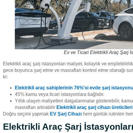
Ev ve Ticari Elektrikli Araç Şarj İ
Elektrikli araç şarj istasyonları maliyet, kolaylık ve erişilebilirli
gece boyunca şarj etme ve masrafları kontrol etme olanağı suna
ki:
Elektrikli araç sahiplerinin 76%'si evde şarj istasyon
45% kamu veya ticari istasyonlara bağlıdır.
Yıllık ulaşım maliyetleri dalgalanmalar gösterebilir, ka
masrafları artırabilir
Elektrikli araç şarj cihazı üreticileri
Doğru seçimi yapmak
EV Şarj Cihazı
hem günlük rutinleri hem
Elektrikli Araç Şarj İstasyonla