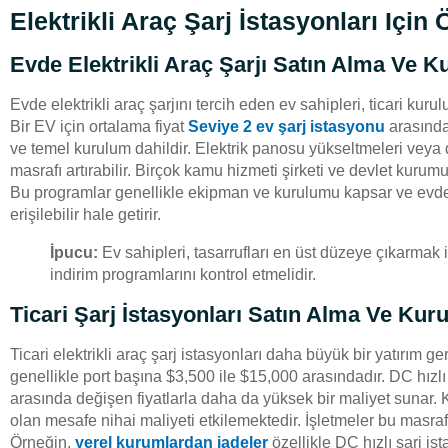
Elektrikli Araç Şarj İstasyonları Için 
Evde Elektrikli Araç Şarjı Satın Alma Ve 
Evde elektrikli araç şarjını tercih eden ev sahipleri, ticari ku
Bir EV için ortalama fiyat
Seviye 2 ev şarj istasyonu
arasında
ve temel kurulum dahildir. Elektrik panosu yükseltmeleri veya 
masrafı artırabilir. Birçok kamu hizmeti şirketi ve devlet kurumu,
Bu programlar genellikle ekipman ve kurulumu kapsar ve evde 
erişilebilir hale getirir.
İpucu:
Ev sahipleri, tasarrufları en üst düzeye çıkarmak 
indirim programlarını kontrol etmelidir.
Ticari Şarj İstasyonları Satın Alma Ve Kur
Ticari elektrikli araç şarj istasyonları daha büyük bir yatırım ger
genellikle port başına $3,500 ile $15,000 arasındadır. DC hızlı
arasında değişen fiyatlarla daha da yüksek bir maliyet sunar. 
olan mesafe nihai maliyeti etkilemektedir. İşletmeler bu masraflar
Örneğin,
yerel kurumlardan iadeler
özellikle DC hızlı şarj is