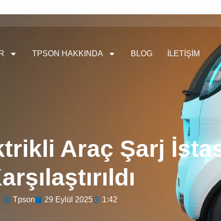
R
TPSON HAKKINDA
BLOG
İLETIŞIM
trikli Araç Şarj İsta
arşılaştırıldı
Tpson
29 Eylül 2025
1:42