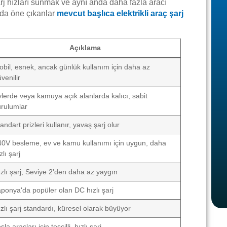
rj hızları sunmak ve aynı anda daha fazla aracı
loda öne çıkanlar
mevcut başlıca elektrikli araç şarj
Açıklama
obil, esnek, ancak günlük kullanım için daha az
venilir
lerde veya kamuya açık alanlarda kalıcı, sabit
urulumlar
andart prizleri kullanır, yavaş şarj olur
40V besleme, ev ve kamu kullanımı için uygun, daha
zlı şarj
zlı şarj, Seviye 2'den daha az yaygın
ponya'da popüler olan DC hızlı şarj
zlı şarj standardı, küresel olarak büyüyor
sla araçları için tescilli, hızlı şarj