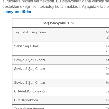
sürücülere hizmet vermektedir. Bu istasyonlar, daha yüksek şa
desteklemek için ileri teknoloji kullanmaktadır. Aşağıdaki tab
istasyonu türleri
:
Şarj İstasyonu Tipi
Taşınabilir Şarj Cihazı
M
gü
Sabit Şarj Cihazı
Ev
k
Seviye 1 Şarj Cihazı
St
Seviye 2 Şarj Cihazı
2
hı
Seviye 3 Şarj Cihazı
Hı
CHAdeMO Konektörü
Ja
CCS Konektörü
Hı
Tesla Supercharger
Te