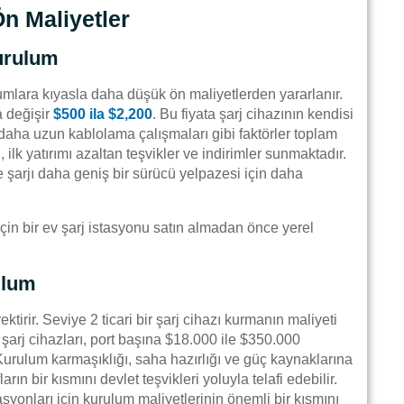
Ön Maliyetler
Kurulum
rulumlara kıyasla daha düşük ön maliyetlerden yararlanır.
 değişir
$500 ila $2,200
. Bu fiyata şarj cihazının kendisi
daha uzun kablolama çalışmaları gibi faktörler toplam
 ilk yatırımı azaltan teşvikler ve indirimler sunmaktadır.
şarjı daha geniş bir sürücü yelpazesi için daha
için bir ev şarj istasyonu satın almadan önce yerel
ulum
ektirir. Seviye 2 ticari bir şarj cihazı kurmanın maliyeti
 şarj cihazları, port başına $18.000 ile $350.000
Kurulum karmaşıklığı, saha hazırlığı ve güç kaynaklarına
ın bir kısmını devlet teşvikleri yoluyla telafi edebilir.
tasyonları için kurulum maliyetlerinin önemli bir kısmını