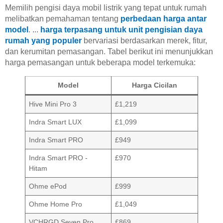
Memilih pengisi daya mobil listrik yang tepat untuk rumah
melibatkan pemahaman tentang
perbedaan harga antar
model
. ...
harga terpasang untuk unit pengisian daya
rumah yang populer
bervariasi berdasarkan merek, fitur,
dan kerumitan pemasangan. Tabel berikut ini menunjukkan
harga pemasangan untuk beberapa model terkemuka:
Model
Harga Cicilan
Hive Mini Pro 3
£1,219
Indra Smart LUX
£1,099
Indra Smart PRO
£949
Indra Smart PRO -
£970
Hitam
Ohme ePod
£999
Ohme Home Pro
£1,049
VCHRGD Seven Pro
£869