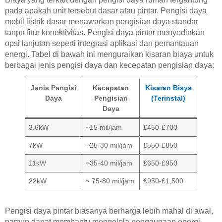
pada apakah unit tersebut dasar atau pintar. Pengisi daya
mobil listrik dasar menawarkan pengisian daya standar
tanpa fitur konektivitas. Pengisi daya pintar menyediakan
opsi lanjutan seperti integrasi aplikasi dan pemantauan
energi. Tabel di bawah ini menguraikan kisaran biaya untuk
berbagai jenis pengisi daya dan kecepatan pengisian daya:
Jenis Pengisi
Kecepatan
Kisaran Biaya
Daya
Pengisian
(Terinstal)
Daya
3.6kW
~15 mil/jam
£450-£700
7kW
~25-30 mil/jam
£550-£850
11kW
~35-40 mil/jam
£650-£950
22kW
~ 75-80 mil/jam
£950-£1,500
Pengisi daya pintar biasanya berharga lebih mahal di awal,
namun dapat membantu mengelola penggunaan energi