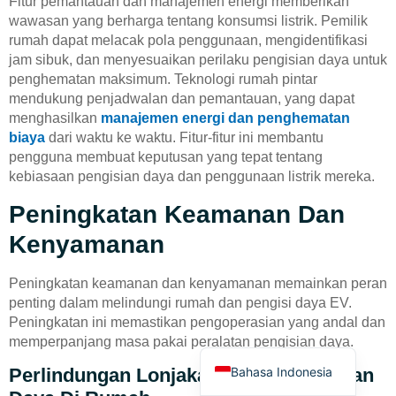
Fitur pemantauan dan manajemen energi memberikan
wawasan yang berharga tentang konsumsi listrik. Pemilik
rumah dapat melacak pola penggunaan, mengidentifikasi
jam sibuk, dan menyesuaikan perilaku pengisian daya untuk
penghematan maksimum. Teknologi rumah pintar
mendukung penjadwalan dan pemantauan, yang dapat
menghasilkan
manajemen energi dan penghematan
biaya
dari waktu ke waktu. Fitur-fitur ini membantu
Deutsch
pengguna membuat keputusan yang tepat tentang
Türkçe
kebiasaan pengisian daya dan penggunaan listrik mereka.
العربية
Peningkatan Keamanan Dan
Français
Kenyamanan
Русский
Peningkatan keamanan dan kenyamanan memainkan peran
Português
penting dalam melindungi rumah dan pengisi daya EV.
Español
Peningkatan ini memastikan pengoperasian yang andal dan
memperpanjang masa pakai peralatan pengisian daya.
English
Bahasa Indonesia
Perlindungan Lonjakan Untuk Pengisian