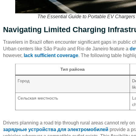
The Essential Guide to Portable EV Chargers 
Navigating Limited Charging Infrastr
Travelers in Brazil often encounter significant gaps in public ch
Urban centers like São Paulo and Rio de Janeiro feature a
de
however,
lack sufficient coverage
. The following table highli
Тип района
Город
De
l
Сельская местность
La
c
Drivers planning a road trip through rural areas cannot rely o
зарядные устройства для электромобилей
provide a pra