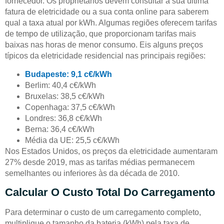
fornecedor. Os proprietários devem consultar a sua última
fatura de eletricidade ou a sua conta online para saberem
qual a taxa atual por kWh. Algumas regiões oferecem tarifas
de tempo de utilização, que proporcionam tarifas mais
baixas nas horas de menor consumo. Eis alguns preços
típicos da eletricidade residencial nas principais regiões:
Budapeste: 9,1 c€/kWh
Berlim: 40,4 c€/kWh
Bruxelas: 38,5 c€/kWh
Copenhaga: 37,5 c€/kWh
Londres: 36,8 c€/kWh
Berna: 36,4 c€/kWh
Média da UE: 25,5 c€/kWh
Nos Estados Unidos, os preços da eletricidade aumentaram
27% desde 2019, mas as tarifas médias permanecem
semelhantes ou inferiores às da década de 2010.
Calcular O Custo Total Do Carregamento
Para determinar o custo de um carregamento completo,
multiplique o tamanho da bateria (kWh) pela taxa de