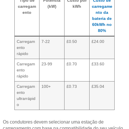
Tipo de
Potência
Custo por
Custo de
carregam
(kW)
kWh
carregame
ento
nto da
bateria de
60kWh no
80%
Carregam
7-22
£0.50
£24.00
ento
rápido
Carregam
23-99
£0.70
£33.60
ento
rápido
Carregam
100+
£0.73
£35.04
ento
ultrarrápid
o
Os condutores devem selecionar uma estação de
carregamento com base na compatibilidade do seu veículo