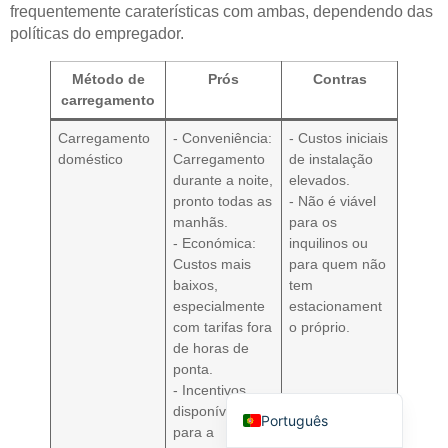
frequentemente caraterísticas com ambas, dependendo das
políticas do empregador.
Método de
Prós
Contras
carregamento
Carregamento
- Conveniência:
- Custos iniciais
Deutsch
doméstico
Carregamento
de instalação
durante a noite,
elevados.
Bahasa Indonesia
pronto todas as
- Não é viável
Türkçe
manhãs.
para os
- Económica:
inquilinos ou
العربية
Custos mais
para quem não
baixos,
tem
Français
especialmente
estacionament
Русский
com tarifas fora
o próprio.
de horas de
Español
ponta.
English
- Incentivos
disponíveis
Português
para a