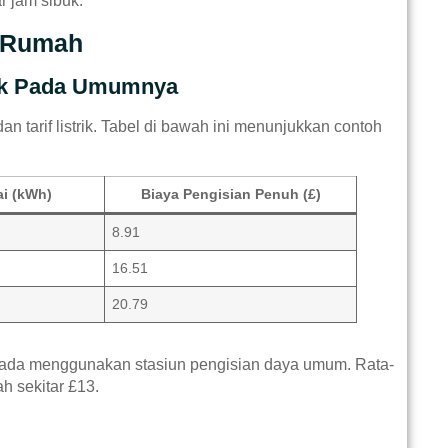
r jam sibuk.
a Rumah
rik Pada Umumnya
n tarif listrik. Tabel di bawah ini menunjukkan contoh
ai (kWh)
Biaya Pengisian Penuh (£)
8.91
16.51
20.79
aripada menggunakan stasiun pengisian daya umum. Rata-
h sekitar £13.