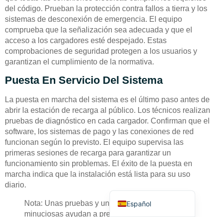
del código. Prueban la protección contra fallos a tierra y los
sistemas de desconexión de emergencia. El equipo
comprueba que la señalización sea adecuada y que el
acceso a los cargadores esté despejado. Estas
comprobaciones de seguridad protegen a los usuarios y
garantizan el cumplimiento de la normativa.
Deutsch
Puesta En Servicio Del Sistema
Bahasa Indonesia
La puesta en marcha del sistema es el último paso antes de
Türkçe
abrir la estación de recarga al público. Los técnicos realizan
pruebas de diagnóstico en cada cargador. Confirman que el
العربية
software, los sistemas de pago y las conexiones de red
Français
funcionan según lo previsto. El equipo supervisa las
primeras sesiones de recarga para garantizar un
Русский
funcionamiento sin problemas. El éxito de la puesta en
Português
marcha indica que la instalación está lista para su uso
diario.
English
Nota: Unas pruebas y una puesta en marcha
Español
minuciosas ayudan a prevenir futuros problemas