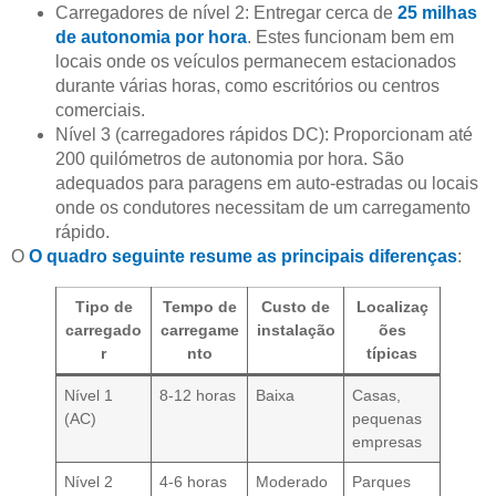
Carregadores de nível 2: Entregar cerca de
25 milhas
de autonomia por hora
. Estes funcionam bem em
locais onde os veículos permanecem estacionados
durante várias horas, como escritórios ou centros
comerciais.
Nível 3 (carregadores rápidos DC): Proporcionam até
200 quilómetros de autonomia por hora. São
adequados para paragens em auto-estradas ou locais
onde os condutores necessitam de um carregamento
rápido.
O
O quadro seguinte resume as principais diferenças
:
Tipo de
Tempo de
Custo de
Localizaç
carregado
carregame
instalação
ões
r
nto
típicas
Nível 1
8-12 horas
Baixa
Casas,
(AC)
pequenas
empresas
Nível 2
4-6 horas
Moderado
Parques