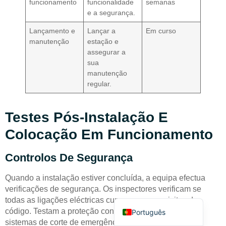
funcionamento
funcionalidade
semanas
e a segurança.
Lançamento e
Lançar a
Em curso
manutenção
estação e
assegurar a
sua
manutenção
Deutsch
regular.
Bahasa Indonesia
Türkçe
Testes Pós-Instalação E
العربية
Colocação Em Funcionamento
Français
Controlos De Segurança
Русский
Quando a instalação estiver concluída, a equipa efectua
Español
verificações de segurança. Os inspectores verificam se
English
todas as ligações eléctricas cumprem os requisitos do
código. Testam a proteção contra falhas à terra e os
Português
sistemas de corte de emergência. A equipa verifica a