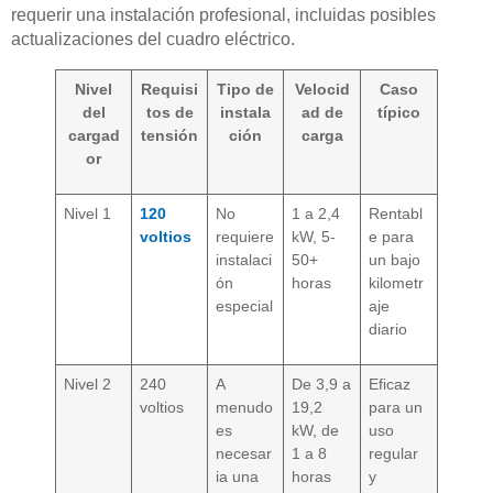
requerir una instalación profesional, incluidas posibles
actualizaciones del cuadro eléctrico.
Nivel
Requisi
Tipo de
Velocid
Caso
del
tos de
instala
ad de
típico
cargad
tensión
ción
carga
or
Nivel 1
120
No
1 a 2,4
Rentabl
voltios
requiere
kW, 5-
e para
instalaci
50+
un bajo
ón
horas
kilometr
especial
aje
diario
Nivel 2
240
A
De 3,9 a
Eficaz
voltios
menudo
19,2
para un
es
kW, de
uso
necesar
1 a 8
regular
ia una
horas
y