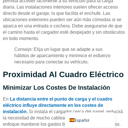
permita acceder fácilmente a su vehículo para la carga
diaria. Las instalaciones interiores suelen ofrecer acceso
directo desde el garaje, lo que facilita el enchufe. Las
ubicaciones exteriores pueden ser aún más cómodas si se
aparca en una entrada o cochera. Debe asegurarse de que
el camino hasta el cargador esté despejado y sin obstáculos
en todo momento.
Deutsch
Consejo: Elija un lugar que se adapte a sus
Bahasa Indonesia
hábitos de aparcamiento y minimice el esfuerzo
necesario para conectar su vehículo.
Türkçe
Proximidad Al Cuadro Eléctrico
العربية
Français
Minimizar Los Costes De Instalación
Русский
En
La distancia entre el punto de carga y el cuadro
Português
eléctrico influye directamente en los costes de
English
instalación.
Si instala el cargador cerca del panel, reducirá
la necesidad de mucho cableado y mano de obra. Este
Español
enfoque mantiene los gastos bajos y simplifica el proceso.