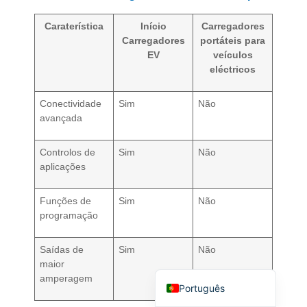
Caraterística
Início
Carregadores
Carregadores
portáteis para
EV
veículos
eléctricos
Conectividade
Sim
Não
Deutsch
avançada
Bahasa Indonesia
Türkçe
Controlos de
Sim
Não
aplicações
العربية
Français
Funções de
Sim
Não
programação
Русский
Español
Saídas de
Sim
Não
maior
English
amperagem
Português