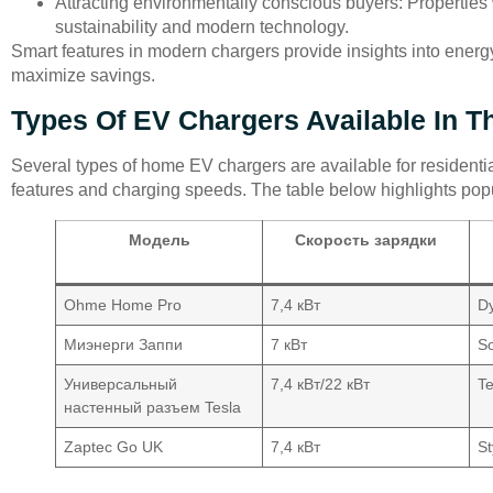
Attracting environmentally conscious buyers: Propertie
sustainability and modern technology.
Smart features in modern chargers provide insights into energ
maximize savings.
Types Of EV Chargers Available In T
Several types of home EV chargers are available for residentia
features and charging speeds. The table below highlights popu
Модель
Скорость зарядки
Ohme Home Pro
7,4 кВт
D
Миэнерги Заппи
7 кВт
So
Универсальный
7,4 кВт/22 кВт
Te
настенный разъем Tesla
Zaptec Go UK
7,4 кВт
St