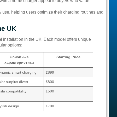
s with a home charger appeal to buyers who value
y use, helping users optimize their charging routines and
he UK
l installation in the UK. Each model offers unique
lar options:
Основные
Starting Price
характеристики
ynamic smart charging
£899
lar surplus divert
£800
sla compatibility
£500
ylish design
£700