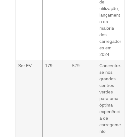
de
utilização,
lançament
o da
maioria
dos
carregador
es em
2024
Ser.EV
179
579
Concentre-
se nos
grandes
centros
verdes
para uma
óptima
experiênci
a de
carregame
nto