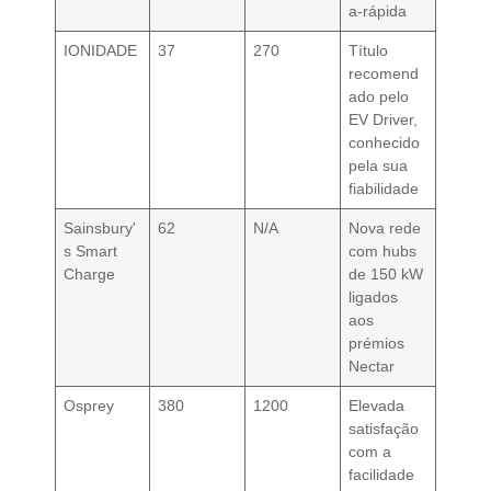
a-rápida
IONIDADE
37
270
Título
recomend
ado pelo
EV Driver,
conhecido
pela sua
fiabilidade
Sainsbury'
62
N/A
Nova rede
s Smart
com hubs
Charge
de 150 kW
ligados
aos
prémios
Nectar
Osprey
380
1200
Elevada
satisfação
com a
facilidade