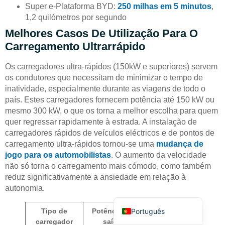
Super e-Plataforma BYD:
250 milhas em 5 minutos
,
1,2 quilómetros por segundo
Melhores Casos De Utilização Para O
Carregamento Ultrarrápido
Os carregadores ultra-rápidos (150kW e superiores) servem
os condutores que necessitam de minimizar o tempo de
Deutsch
inatividade, especialmente durante as viagens de todo o
Bahasa Indonesia
país. Estes carregadores fornecem potência até 150 kW ou
mesmo 300 kW, o que os torna a melhor escolha para quem
Türkçe
quer regressar rapidamente à estrada. A instalação de
العربية
carregadores rápidos de veículos eléctricos e de pontos de
carregamento ultra-rápidos tornou-se uma
mudança de
Français
jogo para os automobilistas
. O aumento da velocidade
Русский
não só torna o carregamento mais cómodo, como também
reduz significativamente a ansiedade em relação à
Español
autonomia.
English
Português
Tipo de
Potência de
Melhor caso
carregador
saída
de utilização