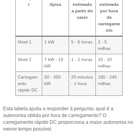
r
típica
estimado
estimada
a partir do
por hora
vazio
de
carregame
nto
Nível 1
1 kW
5 - 6 horas
2 - 5
milhas
Nível 2
7 kW - 19
1 - 2 horas
10 - 20
kW
milhas
Carregam
50 - 350
20 minutos
180 - 240
ento
kW
- 1 hora
milhas
rápido DC
Esta tabela ajuda a responder à pergunta: qual é a
autonomia obtida por hora de carregamento? O
carregamento rápido DC proporciona a maior autonomia no
menor tempo possível.