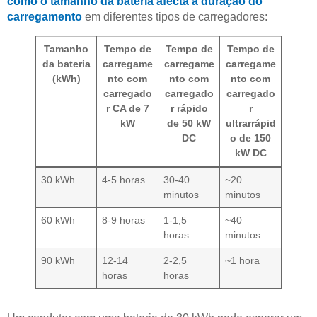
como o tamanho da bateria afecta a duração do
carregamento
em diferentes tipos de carregadores:
Tamanho
Tempo de
Tempo de
Tempo de
da bateria
carregame
carregame
carregame
(kWh)
nto com
nto com
nto com
carregado
carregado
carregado
r CA de 7
r rápido
r
kW
de 50 kW
ultrarrápid
DC
o de 150
kW DC
30 kWh
4-5 horas
30-40
~20
minutos
minutos
60 kWh
8-9 horas
1-1,5
~40
horas
minutos
90 kWh
12-14
2-2,5
~1 hora
horas
horas