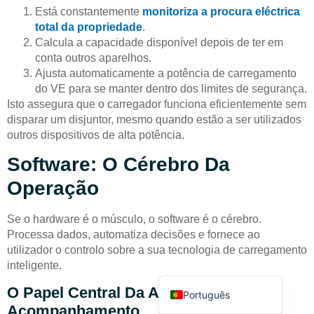
Está constantemente
monitoriza a procura eléctrica
total da propriedade
.
Calcula a capacidade disponível depois de ter em
conta outros aparelhos.
Ajusta automaticamente a potência de carregamento
do VE para se manter dentro dos limites de segurança.
Isto assegura que o carregador funciona eficientemente sem
Deutsch
disparar um disjuntor, mesmo quando estão a ser utilizados
Bahasa Indonesia
outros dispositivos de alta potência.
Türkçe
Software: O Cérebro Da
العربية
Operação
Français
Se o hardware é o músculo, o software é o cérebro.
Русский
Processa dados, automatiza decisões e fornece ao
Español
utilizador o controlo sobre a sua tecnologia de carregamento
inteligente.
English
O Papel Central Da Aplicação De
Português
Acompanhamento