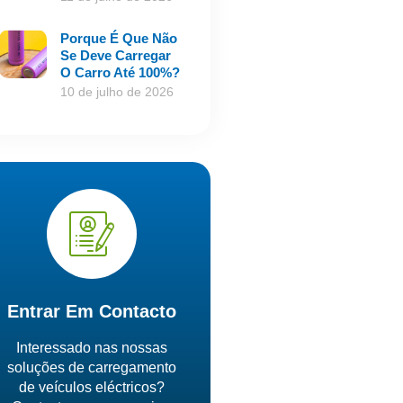
Porque É Que Não
Se Deve Carregar
O Carro Até 100%?
10 de julho de 2026
Entrar Em Contacto
Interessado nas nossas
soluções de carregamento
de veículos eléctricos?