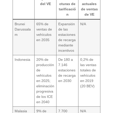
del VE
cturas de
actuales
tarificació
de ventas
n
de VE
Brunei
65% de
Expansión
N/A
Darussala
ventas de
de las
m
vehículos
estaciones
en 2035
de recarga
mediante
incentivos
Indonesia
20% de
De 180 a
0,2% de
producción
7.146
las ventas
de
estaciones
totales de
vehículos
de recarga
vehículos
en 2025;
en 2030
en 2019
eliminación
(20 BEV)
progresiva
de los ICE
en 2040
Malasia
9% de
7.700
N/A