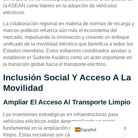
la ASEAN como líderes en la adopción de vehículos
eléctricos.
La colaboración regional en materia de normas de recarga y
marcos políticos refuerza aún más el ecosistema del
mercado, impulsando la innovación y creando un enfoque
unificado de la movilidad eléctrica que beneficia a todos los
Deutsch
Estados miembros. Estos esfuerzos coordinados ayudan a
establecer el Sudeste Asiático como un actor importante en
Bahasa Indonesia
la transición global hacia el transporte eléctrico.
Türkçe
Inclusión Social Y Acceso A La
العربية
Movilidad
Français
Русский
Ampliar El Acceso Al Transporte Limpio
Português
Las inversiones estratégicas en infraestructuras para
English
vehículos eléctricos están desempeñando un papel
fundamental en la ampliación del acceso a un transporte
Español
limpio. Estas iniciativas son cada vez más
llegar a