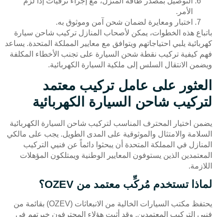
التوصيل بمصدر طاقة المنزل، مع إجراء ترقيات إذا لزم
الأمر.
اختبار ومعايرة لضمان شحن آمن وموثوق به.
باتباع هذه الخطوات، يمكن لأصحاب المنازل تركيب شاحن سيارة
كهربائية يلبي احتياجاتهم ويتوافق مع معايير المملكة المتحدة. يساعد
فهم كيفية تركيب نقطة شحن السيارة على تجنب الأخطاء المكلفة
ويضمن الانتقال السلس إلى ملكية السيارة الكهربائية.
العثور على عامل تركيب معتمد
لتركيب شاحن السيارة الكهربائية
يضمن اختيار المحترف المناسب لتركيب شاحن السيارة الكهربائية
السلامة والامتثال والموثوقية على المدى الطويل. يجب على مالكي
المنازل في المملكة المتحدة أن يبحثوا دائماً عن فنيي التركيب
المعتمدين الذين يستوفون المعايير الوطنية ويمتلكون المؤهلات
اللازمة.
لماذا تستخدم مُركِّب معتمد من OZEV؟
يحتفظ مكتب السيارات الخالية من الانبعاثات (OZEV) بقائمة من
فنيي التركيب المعتمدين. وقد أثبت هؤلاء المحترفون خبرتهم في