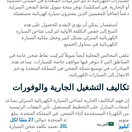
للسيارات الكهربائية لدعم التركيبات المتعددة في المباني السكنية
أو التجارية. في اسكتلندا، توفر منحة تمويل نقاط الشحن المنزلية
دعماً إضافياً للمقيمين الذين يشترون سيارة كهربائية مستعملة.
استفسار: يمكن أن يؤدي التقدم للحصول على هذه
المنح إلى خفض التكلفة الأولية لتركيب شاحن السيارة
الكهربائية المنزلي بشكل كبير وجعل ملكية السيارة
الكهربائية في متناول الجميع.
Deutsch
تتلقى المجالس المحلية أيضاً تمويلاً لتركيب نقاط شحن عامة في
Bahasa Indonesia
المناطق التي لا تتوفر فيها مواقف خاصة للسيارات. تساعد هذه
Türkçe
المبادرات في توسيع شبكة الشحن في المملكة المتحدة ودعم
الانتقال إلى السيارات الكهربائية.
Français
Русский
تكاليف التشغيل الجارية والوفورات
Português
إن فهم التكاليف الجارية لشاحن السيارة الكهربائية المنزلي يساعد
Español
أصحاب المنازل على التخطيط للمستقبل. تأتي النفقات الرئيسية
من الكهرباء المستخدمة أثناء الشحن. في المملكة المتحدة، يبلغ
English
متوسط تعريفة الطاقة في المملكة المتحدة حوالي
27 بنسًا لكل
العربية
كيلووات ساعة اعتبارًا من مايو 2025
. تعتمد تكلفة شحن السيارة