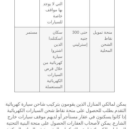
التي لا يوجد
بها مواقف
خاصة
للسيارات
منحة تمويل
حتى 300
سكان
مستمر
نقاط
جنيه
اسكتلندا
الشحن
إسترليني
الذين
المحلية
اشتروا
سيارة
كهربائية من
خلال قرض
السيارات
الكهربائية
المستعملة
يمكن لمالكي المنازل الذين يقومون بتركيب شاحن سيارة كهربائية
التقدم بطلب للحصول على منحة نقاط شحن السيارات الكهربائية
إذا كانوا يسكنون في عقار مستأجر أو لديهم موقف سيارات خارج
الشارع. يمكن لأصحاب العقارات الحصول على منحة البنية التحتية