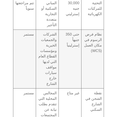
التحتية
30,000
المباني
تتم مراجعتها
للمركبات
جنيه
السكنية أو
سنوياً
الكهربائية
إسترليني
التجارية
متعددة
التأجير
نظام فرض
حتى 350
الشركات
مستمر
الرسوم في
جنيهاً
والجمعيات
مكان العمل
إسترلينياً
الخيرية
(WCS)
ومؤسسات
القطاع العام
التي لديها
مواقف
سيارات
خارج
الشارع
نقطة
غير متاح
المجالس
مستمر
الشحن في
المحلية التي
الشارع
تتقدم بطلب
السكني
نيابة عن
المجتمعات