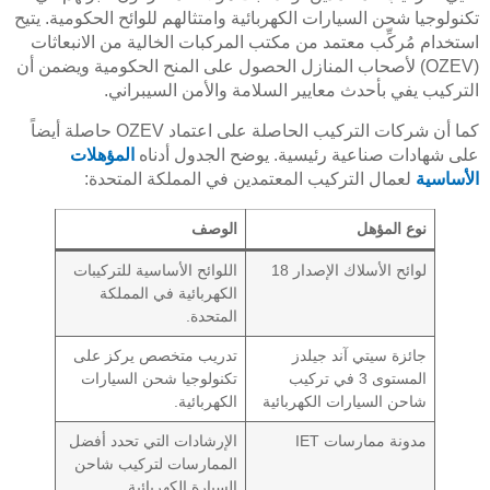
تكنولوجيا شحن السيارات الكهربائية وامتثالهم للوائح الحكومية. يتيح
استخدام مُركِّب معتمد من مكتب المركبات الخالية من الانبعاثات
(OZEV) لأصحاب المنازل الحصول على المنح الحكومية ويضمن أن
التركيب يفي بأحدث معايير السلامة والأمن السيبراني.
كما أن شركات التركيب الحاصلة على اعتماد OZEV حاصلة أيضاً
على شهادات صناعية رئيسية. يوضح الجدول أدناه
المؤهلات
الأساسية
لعمال التركيب المعتمدين في المملكة المتحدة:
نوع المؤهل
الوصف
لوائح الأسلاك الإصدار 18
اللوائح الأساسية للتركيبات
الكهربائية في المملكة
المتحدة.
جائزة سيتي آند جيلدز
تدريب متخصص يركز على
المستوى 3 في تركيب
تكنولوجيا شحن السيارات
شاحن السيارات الكهربائية
الكهربائية.
مدونة ممارسات IET
الإرشادات التي تحدد أفضل
الممارسات لتركيب شاحن
السيارة الكهربائية.