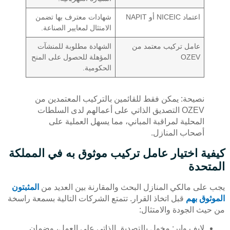
اعتماد NICEIC أو NAPIT
شهادات معترف بها تضمن
الامتثال لمعايير الصناعة.
عامل تركيب معتمد من
الشهادة مطلوبة للمنشآت
OZEV
المؤهلة للحصول على المنح
الحكومية.
نصيحة: يمكن فقط للقائمين بالتركيب المعتمدين من
OZEV التصديق الذاتي على أعمالهم لدى السلطات
المحلية لمراقبة المباني، مما يسهل العملية على
أصحاب المنازل.
كيفية اختيار عامل تركيب موثوق به في المملكة
المتحدة
يجب على مالكي المنازل البحث والمقارنة بين العديد من
المثبتون
الموثوق بهم
قبل اتخاذ القرار. تتمتع الشركات التالية بسمعة راسخة
من حيث الجودة والامتثال:
لايف واير: مخول بالتصديق الذاتي على العمل، وضمان