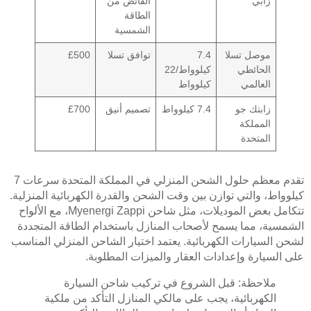
زابي
الفائض من
الطاقة
الشمسية
موصل تسلا
7.4
توافق تسلا
£500
الحائطي
كيلوواط/22
العالمي
كيلوواط
زابتك جو
7.4 كيلوواط
تصميم أنيق
£700
المملكة
المتحدة
تقدم معظم حلول الشحن المنزلي في المملكة المتحدة سرعات 7
كيلوواط، والتي توازن بين وقت الشحن والقدرة الكهربائية المنزلية.
تتكامل بعض الموديلات، مثل شاحن Myenergi Zappi، مع الألواح
الشمسية، مما يسمح لأصحاب المنازل باستخدام الطاقة المتجددة
لشحن السيارات الكهربائية. يعتمد اختيار الشاحن المنزلي المناسب
على السيارة وإعدادات العقار والميزات المطلوبة.
ملاحظة: قبل الشروع في تركيب شاحن السيارة
الكهربائية، يجب على مالكي المنازل التأكد من ملكية