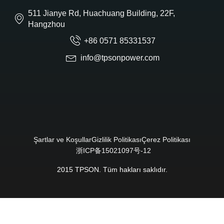
511 Jianye Rd, Huachuang Building, 22F,
Hangzhou
+86 0571 85331537
info@tpsonpower.com
Şartlar ve Koşullar
Gizlilik Politikası
Çerez Politikası
浙ICP备15021097号-12
2015 TPSON. Tüm hakları saklıdır.