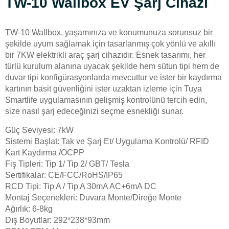
TW-10 Wallbox EV Şarj Cihazı
TW-10 Wallbox, yaşamınıza ve konumunuza sorunsuz bir
şekilde uyum sağlamak için tasarlanmış çok yönlü ve akıllı
bir 7KW elektrikli araç şarj cihazıdır. Esnek tasarımı, her
türlü kurulum alanına uyacak şekilde hem sütun tipi hem de
duvar tipi konfigürasyonlarda mevcuttur ve ister bir kaydırma
kartının basit güvenliğini ister uzaktan izleme için Tuya
Smartlife uygulamasının gelişmiş kontrolünü tercih edin,
size nasıl şarj edeceğinizi seçme esnekliği sunar.
Güç Seviyesi: 7kW
Sistemi Başlat: Tak ve Şarj Et/ Uygulama Kontrolü/ RFID
Kart Kaydırma /OCPP
Fiş Tipleri: Tip 1/ Tip 2/ GBT/ Tesla
Sertifikalar: CE/FCC/RoHS/IP65
RCD Tipi: Tip A / Tip A 30mA AC+6mA DC
Montaj Seçenekleri: Duvara Monte/Direğe Monte
Ağırlık: 6-8kg
Dış Boyutlar: 292*238*93mm