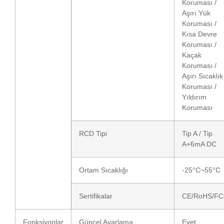
Koruması /
Aşırı Yük
Koruması /
Kısa Devre
Koruması /
Kaçak
Koruması /
Aşırı Sıcaklık
Koruması /
Yıldırım
Koruması
RCD Tipi
Tip A / Tip
A+6mA DC
Ortam Sıcaklığı
-25°C~55°C
Sertifikalar
CE/RoHS/F
Fonksiyonlar
Güncel Ayarlama
Evet