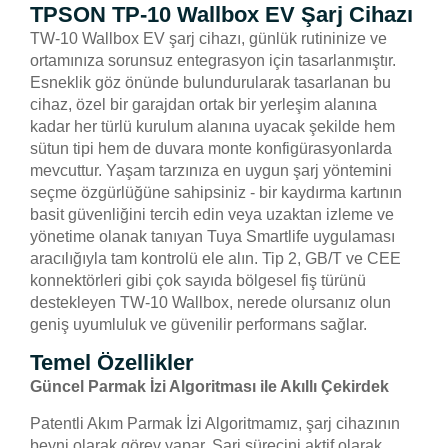
TPSON TP-10 Wallbox EV Şarj Cihazı
TW-10 Wallbox EV şarj cihazı, günlük rutininize ve
ortamınıza sorunsuz entegrasyon için tasarlanmıştır.
Esneklik göz önünde bulundurularak tasarlanan bu
cihaz, özel bir garajdan ortak bir yerleşim alanına
kadar her türlü kurulum alanına uyacak şekilde hem
sütun tipi hem de duvara monte konfigürasyonlarda
mevcuttur. Yaşam tarzınıza en uygun şarj yöntemini
seçme özgürlüğüne sahipsiniz - bir kaydırma kartının
basit güvenliğini tercih edin veya uzaktan izleme ve
yönetime olanak tanıyan Tuya Smartlife uygulaması
aracılığıyla tam kontrolü ele alın. Tip 2, GB/T ve CEE
konnektörleri gibi çok sayıda bölgesel fiş türünü
destekleyen TW-10 Wallbox, nerede olursanız olun
geniş uyumluluk ve güvenilir performans sağlar.
Temel Özellikler
Güncel Parmak İzi Algoritması ile Akıllı Çekirdek
Patentli Akım Parmak İzi Algoritmamız, şarj cihazının
beyni olarak görev yapar. Şarj sürecini aktif olarak