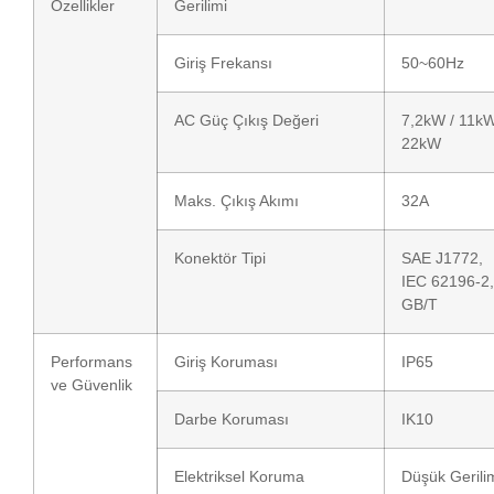
Özellikler
Gerilimi
Giriş Frekansı
50~60Hz
AC Güç Çıkış Değeri
7,2kW / 11kW
22kW
Maks. Çıkış Akımı
32A
Konektör Tipi
SAE J1772,
IEC 62196-2,
GB/T
Performans
Giriş Koruması
IP65
ve Güvenlik
Darbe Koruması
IK10
Elektriksel Koruma
Düşük Gerili