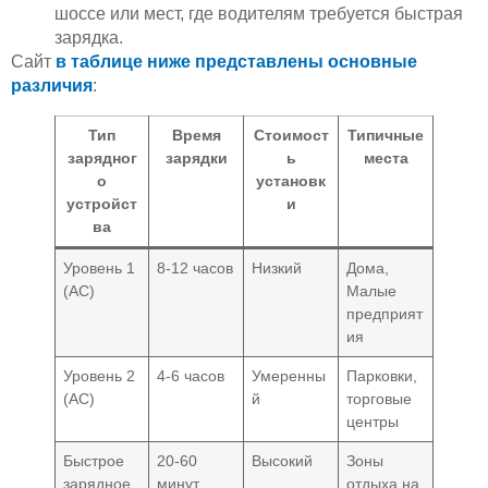
шоссе или мест, где водителям требуется быстрая
зарядка.
Сайт
в таблице ниже представлены основные
различия
:
Тип
Время
Стоимост
Типичные
зарядног
зарядки
ь
места
о
установк
устройст
и
ва
Уровень 1
8-12 часов
Низкий
Дома,
(AC)
Малые
предприят
ия
Уровень 2
4-6 часов
Умеренны
Парковки,
(AC)
й
торговые
центры
Быстрое
20-60
Высокий
Зоны
зарядное
минут
отдыха на