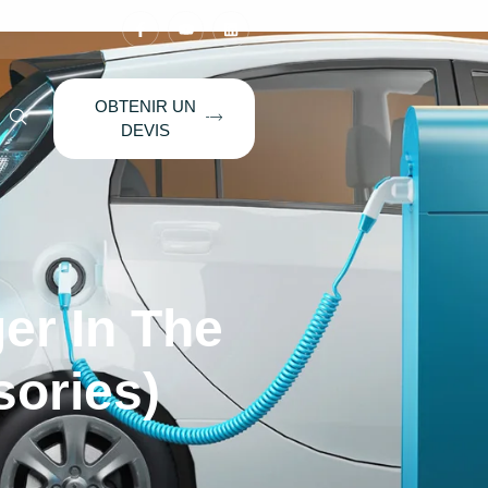
OBTENIR UN
DEVIS
er In The
sories)