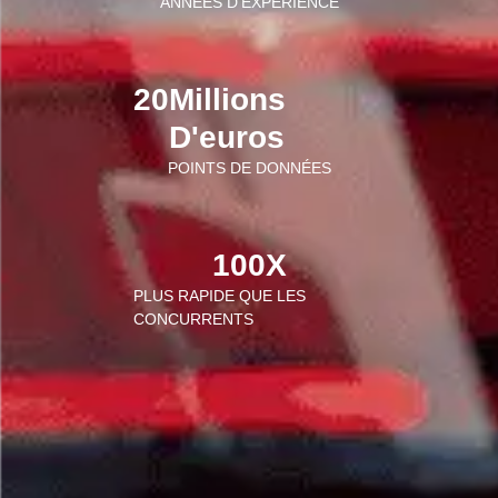
ANNÉES D'EXPÉRIENCE
20
Millions 
D'euros
POINTS DE DONNÉES
100
X
PLUS RAPIDE QUE LES
CONCURRENTS