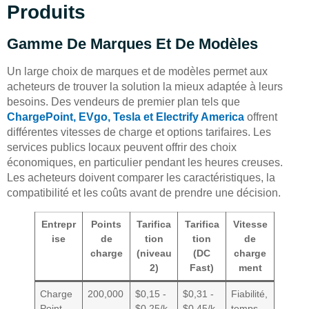
Produits
Gamme De Marques Et De Modèles
Un large choix de marques et de modèles permet aux
acheteurs de trouver la solution la mieux adaptée à leurs
besoins. Des vendeurs de premier plan tels que
ChargePoint, EVgo, Tesla et Electrify America
offrent
différentes vitesses de charge et options tarifaires. Les
services publics locaux peuvent offrir des choix
économiques, en particulier pendant les heures creuses.
Les acheteurs doivent comparer les caractéristiques, la
compatibilité et les coûts avant de prendre une décision.
Entrepr
Points
Tarifica
Tarifica
Vitesse
ise
de
tion
tion
de
charge
(niveau
(DC
charge
2)
Fast)
ment
Charge
200,000
$0,15 -
$0,31 -
Fiabilité,
Point
$0,25/k
$0,45/k
temps