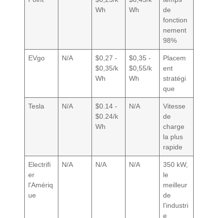
Wh
Wh
de
fonction
nement
98%
EVgo
N/A
$0,27 -
$0,35 -
Placem
$0,35/k
$0,55/k
ent
Wh
Wh
stratégi
que
Tesla
N/A
$0.14 -
N/A
Vitesse
$0.24/k
de
Wh
charge
la plus
rapide
Electrifi
N/A
N/A
N/A
350 kW,
er
le
l'Amériq
meilleur
ue
de
l'industri
e