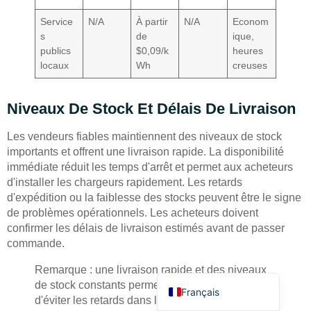
Service
N/A
À partir
N/A
Econom
s
de
ique,
publics
$0,09/k
heures
locaux
Wh
creuses
Niveaux De Stock Et Délais De Livraison
Deutsch
Bahasa Indonesia
Les vendeurs fiables maintiennent des niveaux de stock
importants et offrent une livraison rapide. La disponibilité
Türkçe
immédiate réduit les temps d'arrêt et permet aux acheteurs
العربية
d'installer les chargeurs rapidement. Les retards
d'expédition ou la faiblesse des stocks peuvent être le signe
Русский
de problèmes opérationnels. Les acheteurs doivent
Português
confirmer les délais de livraison estimés avant de passer
commande.
Español
English
Remarque : une livraison rapide et des niveaux
de stock constants permettent aux acheteurs
Français
d'éviter les retards dans leurs projets.