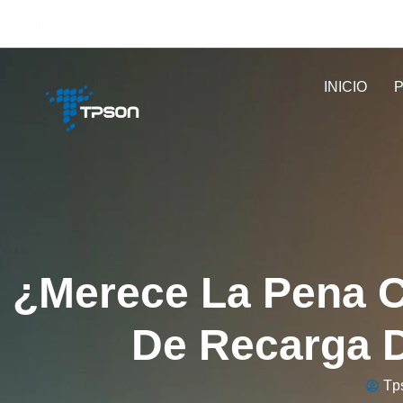
info@tpsonpower.com
INICIO
¿Merece La Pena C
De Recarga D
Tp