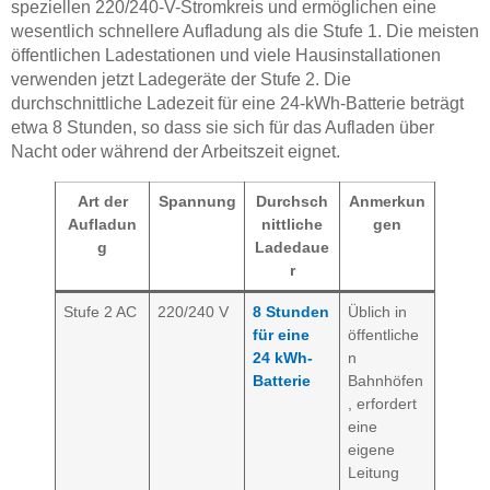
speziellen 220/240-V-Stromkreis und ermöglichen eine
wesentlich schnellere Aufladung als die Stufe 1. Die meisten
öffentlichen Ladestationen und viele Hausinstallationen
verwenden jetzt Ladegeräte der Stufe 2. Die
durchschnittliche Ladezeit für eine 24-kWh-Batterie beträgt
etwa 8 Stunden, so dass sie sich für das Aufladen über
Nacht oder während der Arbeitszeit eignet.
Art der
Spannung
Durchsch
Anmerkun
Aufladun
nittliche
gen
g
Ladedaue
r
Stufe 2 AC
220/240 V
8 Stunden
Üblich in
für eine
öffentliche
24 kWh-
n
Batterie
Bahnhöfen
, erfordert
eine
eigene
Leitung