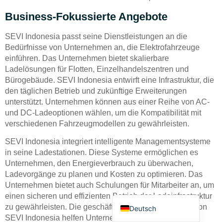
Business-Fokussierte Angebote
SEVI Indonesia passt seine Dienstleistungen an die
Bedürfnisse von Unternehmen an, die Elektrofahrzeuge
einführen. Das Unternehmen bietet skalierbare
Ladelösungen für Flotten, Einzelhandelszentren und
Bahasa Indonesia
Bürogebäude. SEVI Indonesia entwirft eine Infrastruktur, die
den täglichen Betrieb und zukünftige Erweiterungen
Türkçe
unterstützt. Unternehmen können aus einer Reihe von AC-
العربية
und DC-Ladeoptionen wählen, um die Kompatibilität mit
verschiedenen Fahrzeugmodellen zu gewährleisten.
Français
SEVI Indonesia integriert intelligente Managementsysteme
Русский
in seine Ladestationen. Diese Systeme ermöglichen es
Português
Unternehmen, den Energieverbrauch zu überwachen,
Ladevorgänge zu planen und Kosten zu optimieren. Das
Español
Unternehmen bietet auch Schulungen für Mitarbeiter an, um
English
einen sicheren und effizienten Betrieb der Ladeinfrastruktur
zu gewährleisten. Die geschäftsorientierten Angebote von
Deutsch
SEVI Indonesia helfen Unternehmen, ihre