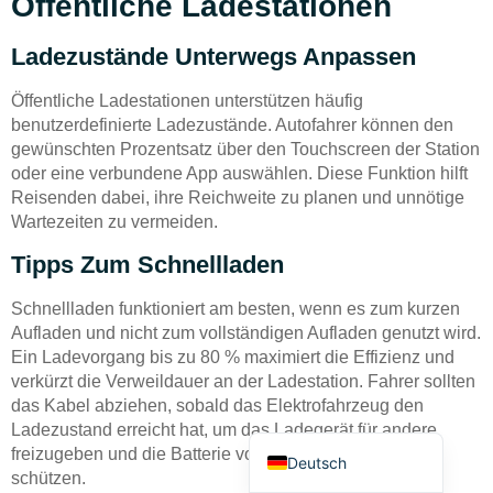
Öffentliche Ladestationen
Ladezustände Unterwegs Anpassen
Öffentliche Ladestationen unterstützen häufig
benutzerdefinierte Ladezustände. Autofahrer können den
gewünschten Prozentsatz über den Touchscreen der Station
Bahasa Indonesia
oder eine verbundene App auswählen. Diese Funktion hilft
Reisenden dabei, ihre Reichweite zu planen und unnötige
Türkçe
Wartezeiten zu vermeiden.
العربية
Tipps Zum Schnellladen
Français
Schnellladen funktioniert am besten, wenn es zum kurzen
Русский
Aufladen und nicht zum vollständigen Aufladen genutzt wird.
Português
Ein Ladevorgang bis zu 80 % maximiert die Effizienz und
verkürzt die Verweildauer an der Ladestation. Fahrer sollten
Español
das Kabel abziehen, sobald das Elektrofahrzeug den
English
Ladezustand erreicht hat, um das Ladegerät für andere
freizugeben und die Batterie vor übermäßiger Hitze zu
Deutsch
schützen.