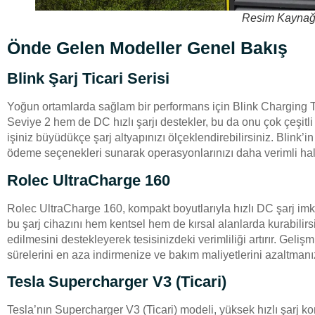
Resim Kaynağ
Önde Gelen Modeller Genel Bakış
Blink Şarj Ticari Serisi
Yoğun ortamlarda sağlam bir performans için Blink Charging Ti
Seviye 2 hem de DC hızlı şarjı destekler, bu da onu çok çeşitli
işiniz büyüdükçe şarj altyapınızı ölçeklendirebilirsiniz. Blink
ödeme seçenekleri sunarak operasyonlarınızı daha verimli hal
Rolec UltraCharge 160
Rolec UltraCharge 160, kompakt boyutlarıyla hızlı DC şarj imk
bu şarj cihazını hem kentsel hem de kırsal alanlarda kurabilirs
edilmesini destekleyerek tesisinizdeki verimliliği artırır. Geliş
sürelerini en aza indirmenize ve bakım maliyetlerini azaltmanı
Tesla Supercharger V3 (Ticari)
Tesla’nın Supercharger V3 (Ticari) modeli, yüksek hızlı şarj ko