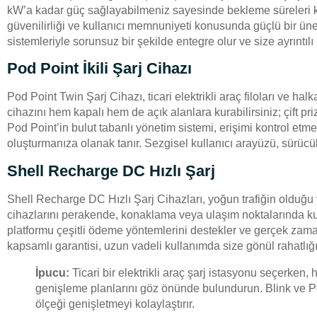
kW’a kadar güç sağlayabilmeniz sayesinde bekleme süreleri kısa
güvenilirliği ve kullanıcı memnuniyeti konusunda güçlü bir üne sa
sistemleriyle sorunsuz bir şekilde entegre olur ve size ayrıntılı
Pod Point İkili Şarj Cihazı
Pod Point Twin Şarj Cihazı, ticari elektrikli araç filoları ve ha
cihazını hem kapalı hem de açık alanlara kurabilirsiniz; çift priz
Pod Point’in bulut tabanlı yönetim sistemi, erişimi kontrol etme
oluşturmanıza olanak tanır. Sezgisel kullanıcı arayüzü, sürücül
Shell Recharge DC Hızlı Şarj
Shell Recharge DC Hızlı Şarj Cihazları, yoğun trafiğin olduğu y
cihazlarını perakende, konaklama veya ulaşım noktalarında kura
platformu çeşitli ödeme yöntemlerini destekler ve gerçek zama
kapsamlı garantisi, uzun vadeli kullanımda size gönül rahatlığı
İpucu:
Ticari bir elektrikli araç şarj istasyonu seçerken
genişleme planlarını göz önünde bulundurun. Blink ve Pod
ölçeği genişletmeyi kolaylaştırır.