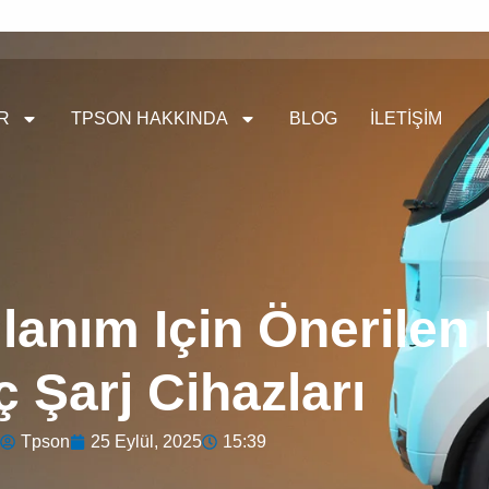
R
TPSON HAKKINDA
BLOG
İLETIŞIM
lanım Için Önerilen E
 Şarj Cihazları
Tpson
25 Eylül, 2025
15:39