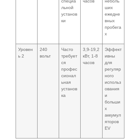
специа
часов
неболь
льной
ших
установ
ежедне
ки
вных
пробега
х
Уровен
240
Часто
3,9-19,2
Эффект
ь 2
вольт
требует
кВт, 1-8
ивны
ся
часов
для
профес
регуляр
сионал
ного
ьная
использ
установ
ования
ка
и
больши
х
аккумул
яторов
EV