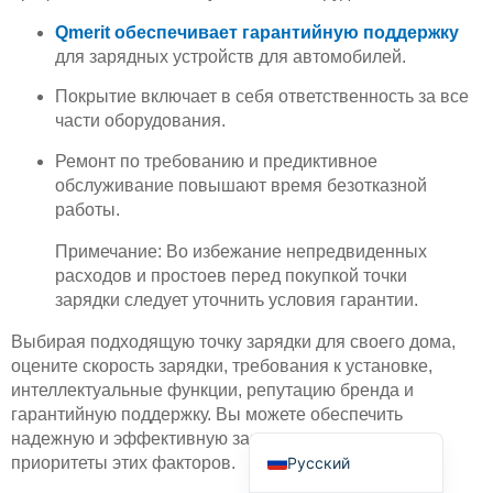
Qmerit обеспечивает гарантийную поддержку
для зарядных устройств для автомобилей.
Покрытие включает в себя ответственность за все
части оборудования.
Ремонт по требованию и предиктивное
Deutsch
обслуживание повышают время безотказной
Bahasa Indonesia
работы.
Türkçe
Примечание: Во избежание непредвиденных
расходов и простоев перед покупкой точки
العربية
зарядки следует уточнить условия гарантии.
Français
Выбирая подходящую точку зарядки для своего дома,
Português
оцените скорость зарядки, требования к установке,
Español
интеллектуальные функции, репутацию бренда и
гарантийную поддержку. Вы можете обеспечить
English
надежную и эффективную зарядку, определив
Русский
приоритеты этих факторов.