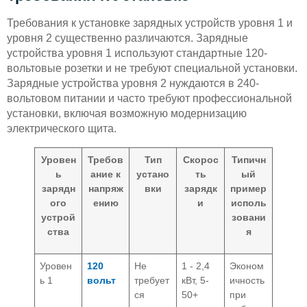
Требования к установке зарядных устройств уровня 1 и
уровня 2 существенно различаются. Зарядные
устройства уровня 1 используют стандартные 120-
вольтовые розетки и не требуют специальной установки.
Зарядные устройства уровня 2 нуждаются в 240-
вольтовом питании и часто требуют профессиональной
установки, включая возможную модернизацию
электрического щита.
Уровен
Требов
Тип
Скорос
Типичн
ь
ание к
устано
ть
ый
зарядн
напряж
вки
зарядк
пример
ого
ению
и
исполь
устрой
зовани
ства
я
Уровен
120
Не
1 - 2,4
Эконом
ь 1
вольт
требует
кВт, 5-
ичность
ся
50+
при