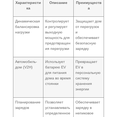
Характеристи
Описание
Преимуществ
ка
а
Динамическая
Контролирует
Защищает дом
балансировка
и регулирует
от перегрузок
нагрузки
выходную
и
мощность для
обеспечивает
предотвращен
безопасную
ия перегрузки
зарядку
Автомобиль-
Использует
Превращает
дом (V2H)
батарею EV
EV в
для питания
персональную
дома во время
систему
стоянки
хранения
энергии
Планирование
Позволяет
Обеспечивает
зарядов
устанавливать
зарядку в
определенное
непиковое