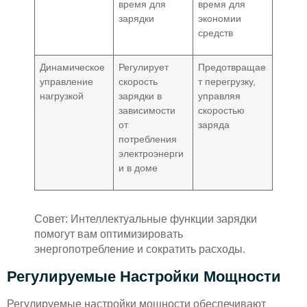
время для
время для
зарядки
экономии
средств
Динамическое
Регулирует
Предотвращае
управление
скорость
т перегрузку,
нагрузкой
зарядки в
управляя
зависимости
скоростью
от
заряда
потребления
электроэнерги
и в доме
Совет: Интеллектуальные функции зарядки
помогут вам оптимизировать
энергопотребление и сократить расходы.
Регулируемые Настройки Мощности
Регулируемые настройки мощности обеспечивают