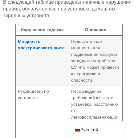
В следующей таблице приведены типичные нарушения
правил, обнаруженные при установке домашних
зарядных устройств:
Нарушение кодекса
Описание
Мощность
Недостаточная
электрического щита
мощность для
Deutsch
поддержания нагрузки
Bahasa Indonesia
зарядного устройства
EV, что может привести
Türkçe
к перегрузке и
العربية
опасности.
Français
Руководство по
Несоблюдение
установке
требований к высоте
Português
установки, расстоянию
Español
от
легковоспламеняющих
English
ся материалов и
Русский
защите от
атмосферных