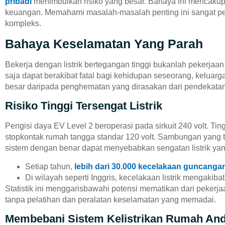
pribadi
menimbulkan risiko yang besar. Bahaya ini mencakup 
keuangan. Memahami masalah-masalah penting ini sangat pe
kompleks.
Bahaya Keselamatan Yang Parah
Bekerja dengan listrik bertegangan tinggi bukanlah pekerjaan
saja dapat berakibat fatal bagi kehidupan seseorang, keluarg
besar daripada penghematan yang dirasakan dari pendekatan
Risiko Tinggi Tersengat Listrik
Pengisi daya EV Level 2 beroperasi pada sirkuit 240 volt. Tin
stopkontak rumah tangga standar 120 volt. Sambungan yang t
sistem dengan benar dapat menyebabkan sengatan listrik yang
Setiap tahun,
lebih dari 30.000 kecelakaan guncangan 
Di wilayah seperti Inggris, kecelakaan listrik mengakiba
Statistik ini menggarisbawahi potensi mematikan dari pekerja
tanpa pelatihan dan peralatan keselamatan yang memadai.
Membebani Sistem Kelistrikan Rumah An