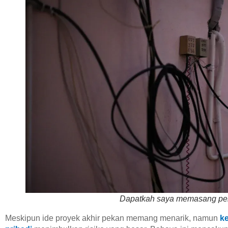
Dapatkah saya memasang peng
Meskipun ide proyek akhir pekan memang menarik, namun
k