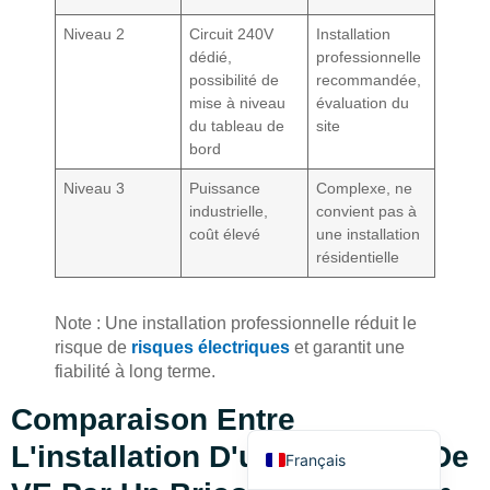
Niveau 2
Circuit 240V
Installation
dédié,
professionnelle
possibilité de
recommandée,
mise à niveau
évaluation du
du tableau de
site
bord
Deutsch
Niveau 3
Puissance
Complexe, ne
Bahasa Indonesia
industrielle,
convient pas à
coût élevé
une installation
Türkçe
résidentielle
العربية
Русский
Note : Une installation professionnelle réduit le
risque de
risques électriques
et garantit une
Português
fiabilité à long terme.
Español
Comparaison Entre
English
L'installation D'un Chargeur De
Français