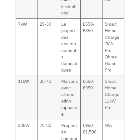
kilométr
age
7kW
25-30
La
£550-
Smart
plupart
£850
Home
des
Charge
environ
7kW
nement
Pro,
s
Ohme
domesti
Home
ques
Pro
11kW
35-40
Maisons
£650-
Smart
avec
£950
Home
aliment
Charge
ation
11kW
triphasé
Pro
e
22kW
75-80
Propriét
£950-
N/A
és
£1,500
commer