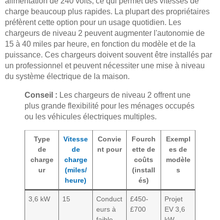
alimentation de 240 volts, ce qui permet des vitesses de
charge beaucoup plus rapides. La plupart des propriétaires
préfèrent cette option pour un usage quotidien. Les
chargeurs de niveau 2 peuvent augmenter l'autonomie de
15 à 40 miles par heure, en fonction du modèle et de la
puissance. Ces chargeurs doivent souvent être installés par
un professionnel et peuvent nécessiter une mise à niveau
du système électrique de la maison.
Conseil :
Les chargeurs de niveau 2 offrent une
plus grande flexibilité pour les ménages occupés
ou les véhicules électriques multiples.
Type
Vitesse
Convie
Fourch
Exempl
de
de
nt pour
ette de
es de
charge
charge
coûts
modèle
ur
(miles/
(install
s
heure)
és)
3,6 kW
15
Conduct
£450-
Projet
eurs à
£700
EV 3,6
faible
kW