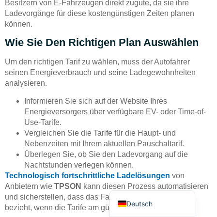
Besitzern von E-Fahrzeugen direkt zugute, da sie ihre
Ladevorgänge für diese kostengünstigen Zeiten planen
können.
Wie Sie Den Richtigen Plan Auswählen
Um den richtigen Tarif zu wählen, muss der Autofahrer
seinen Energieverbrauch und seine Ladegewohnheiten
Bahasa Indonesia
analysieren.
Türkçe
Informieren Sie sich auf der Website Ihres
العربية
Energieversorgers über verfügbare EV- oder Time-of-
Use-Tarife.
Français
Vergleichen Sie die Tarife für die Haupt- und
Русский
Nebenzeiten mit Ihrem aktuellen Pauschaltarif.
Überlegen Sie, ob Sie den Ladevorgang auf die
Português
Nachtstunden verlegen können.
Español
Technologisch fortschrittliche Ladelösungen
von
Anbietern wie
TPSON
kann diesen Prozess automatisieren
English
und sicherstellen, dass das Fahrzeug nur dann Strom
Deutsch
bezieht, wenn die Tarife am günstigsten sind.