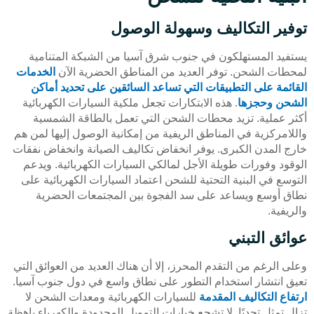
توفير التكاليف وسهولة الوصول
يستفيد المستهلكون في جنوب شرق آسيا من الشبكة المتنامية
لمحطات الشحن. توفر العديد من المناطق الحضرية الآن
الخدمات
القائمة على التطبيقات التي تساعد السائقين على تحديد أماكن
الشحن وحجزها
. هذه الابتكارات تجعل ملكية السيارات الكهربائية
أكثر عملية. تزيد محطات الشحن التي تعمل بالطاقة الشمسية
واللامركزية في المناطق الريفية من إمكانية الوصول إليها لمن هم
خارج المدن الكبرى. يوفر انخفاض تكاليف الصيانة وانخفاض نفقات
الوقود وفورات طويلة الأجل لمالكي السيارات الكهربائية. ويدعم
التوسع في البنية التحتية للشحن اعتماد السيارات الكهربائية على
نطاق أوسع ويساعد على سد الفجوة بين المجتمعات الحضرية
والريفية.
عوائق التبني
وعلى الرغم من التقدم المحرز، إلا أن هناك العديد من العوائق التي
تعيق انتشار استخدام التطور على نطاق واسع في دول جنوب آسيا.
ارتفاع التكاليف المقدمة
للسيارات الكهربائية ومعدات الشحن لا
تزال تمثل تحديًا. لا تشجع خيارات التمويل المحدودة والكهرباء باهظة