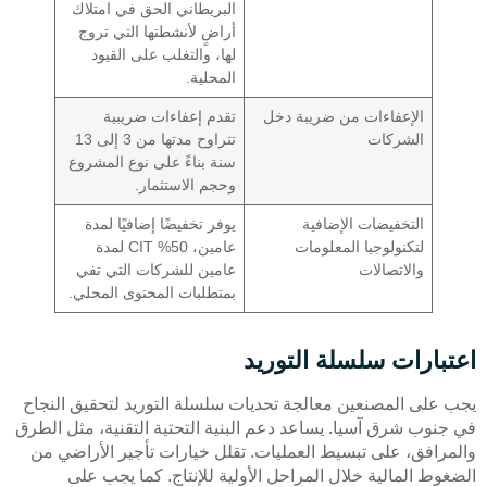
البريطاني الحق في امتلاك
أراضٍ لأنشطتها التي تروج
لها، والتغلب على القيود
المحلية.
الإعفاءات من ضريبة دخل
تقدم إعفاءات ضريبية
الشركات
تتراوح مدتها من 3 إلى 13
سنة بناءً على نوع المشروع
وحجم الاستثمار.
التخفيضات الإضافية
يوفر تخفيضًا إضافيًا لمدة
لتكنولوجيا المعلومات
عامين، 50% CIT لمدة
والاتصالات
عامين للشركات التي تفي
بمتطلبات المحتوى المحلي.
اعتبارات سلسلة التوريد
يجب على المصنعين معالجة تحديات سلسلة التوريد لتحقيق النجاح
في جنوب شرق آسيا. يساعد دعم البنية التحتية التقنية، مثل الطرق
والمرافق، على تبسيط العمليات. تقلل خيارات تأجير الأراضي من
الضغوط المالية خلال المراحل الأولية للإنتاج. كما يجب على