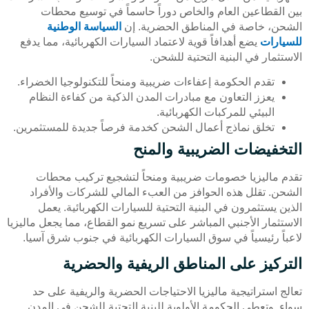
بين القطاعين العام والخاص دوراً حاسماً في توسيع محطات
الشحن، خاصة في المناطق الحضرية. إن
السياسة الوطنية
للسيارات
يضع أهدافاً قوية لاعتماد السيارات الكهربائية، مما يدفع
الاستثمار في البنية التحتية للشحن.
تقدم الحكومة إعفاءات ضريبية ومنحاً للتكنولوجيا الخضراء.
يعزز التعاون مع مبادرات المدن الذكية من كفاءة النظام
البيئي للمركبات الكهربائية.
تخلق نماذج أعمال الشحن كخدمة فرصاً جديدة للمستثمرين.
التخفيضات الضريبية والمنح
تقدم ماليزيا خصومات ضريبية ومنحاً لتشجيع تركيب محطات
الشحن. تقلل هذه الحوافز من العبء المالي للشركات والأفراد
الذين يستثمرون في البنية التحتية للسيارات الكهربائية. يعمل
الاستثمار الأجنبي المباشر على تسريع نمو القطاع، مما يجعل ماليزيا
لاعباً رئيسياً في سوق السيارات الكهربائية في جنوب شرق آسيا.
التركيز على المناطق الريفية والحضرية
تعالج استراتيجية ماليزيا الاحتياجات الحضرية والريفية على حد
سواء. وتعطي الحكومة الأولوية للبنية التحتية للشحن في المدن