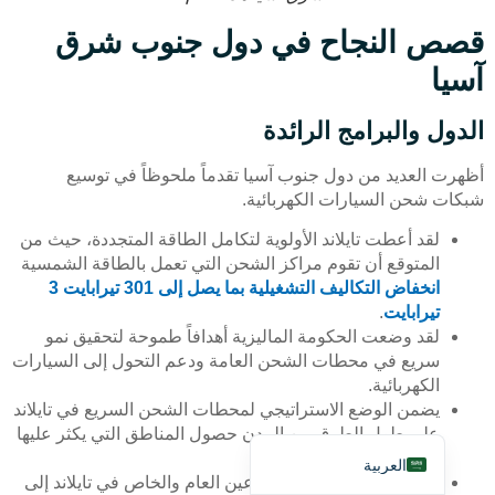
قصص النجاح في دول جنوب شرق
آسيا
الدول والبرامج الرائدة
Deutsch
أظهرت العديد من دول جنوب آسيا تقدماً ملحوظاً في توسيع
شبكات شحن السيارات الكهربائية.
Bahasa Indonesia
لقد أعطت تايلاند الأولوية لتكامل الطاقة المتجددة، حيث من
Türkçe
المتوقع أن تقوم مراكز الشحن التي تعمل بالطاقة الشمسية
Français
انخفاض التكاليف التشغيلية بما يصل إلى 301 تيرابايت 3
تيرابايت
.
Русский
لقد وضعت الحكومة الماليزية أهدافاً طموحة لتحقيق نمو
Português
سريع في محطات الشحن العامة ودعم التحول إلى السيارات
الكهربائية.
Español
يضمن الوضع الاستراتيجي لمحطات الشحن السريع في تايلاند
English
على طول الطرق بين المدن حصول المناطق التي يكثر عليها
الطلب على خدمة موثوقة.
العربية
تهدف الشراكات بين القطاعين العام والخاص في تايلاند إلى