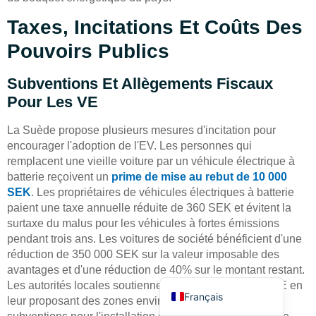
Taxes, Incitations Et Coûts Des
Pouvoirs Publics
Subventions Et Allègements Fiscaux
Pour Les VE
Deutsch
La Suède propose plusieurs mesures d'incitation pour
Bahasa Indonesia
encourager l'adoption de l'EV. Les personnes qui
Türkçe
remplacent une vieille voiture par un véhicule électrique à
batterie reçoivent un
prime de mise au rebut de 10 000
العربية
SEK
. Les propriétaires de véhicules électriques à batterie
Русский
paient une taxe annuelle réduite de 360 SEK et évitent la
surtaxe du malus pour les véhicules à fortes émissions
Português
pendant trois ans. Les voitures de société bénéficient d'une
Español
réduction de 350 000 SEK sur la valeur imposable des
avantages et d'une réduction de 40% sur le montant restant.
English
Les autorités locales soutiennent les conducteurs de VE en
Français
leur proposant des zones environnementales et des