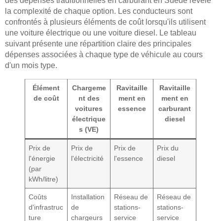
des dépenses traditionnelles en carburant en Suède révèle
la complexité de chaque option. Les conducteurs sont
confrontés à plusieurs éléments de coût lorsqu'ils utilisent
une voiture électrique ou une voiture diesel. Le tableau
suivant présente une répartition claire des principales
dépenses associées à chaque type de véhicule au cours
d'un mois type.
Élément
Chargeme
Ravitaille
Ravitaille
de coût
nt des
ment en
ment en
voitures
essence
carburant
électrique
diesel
s (VE)
Prix de
Prix de
Prix de
Prix du
l'énergie
l'électricité
l'essence
diesel
(par
kWh/litre)
Coûts
Installation
Réseau de
Réseau de
d'infrastruc
de
stations-
stations-
ture
chargeurs
service
service